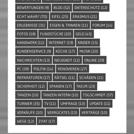
BEWERTUNGEN
(9)
BLOG
(52)
DATENSCHUTZ
(12)
ECHT WAHR?
(70)
EIFEL
(25)
ERASMUS
(21)
ERLEBNISSE
(31)
ESSEN & TRINKEN
(11)
FORUM
(14)
FOTOS
(18)
FUNDSTÜCKE
(20)
GELD
(45)
HANDWERK
(11)
INTERNET
(19)
KINDER
(15)
KUNDENSERVICE
(9)
KÜCHE
(17)
MUSIK
(20)
NACHRICHTEN
(13)
NEUIGKEIT
(12)
ONLINE
(29)
PC
(39)
POLITIK
(14)
RENOVIEREN
(27)
REPARATUREN
(17)
RÄTSEL
(11)
SCHÄDEN
(21)
SICHERHEIT
(12)
SPANIEN
(17)
TAEUR
(23)
TANZEN
(10)
TANZEN INTERN
(10)
TSG.SCHMIDT
(57)
TURNIER
(35)
TV
(11)
UMFRAGE
(13)
UPDATE
(11)
VERKÄUFE
(10)
VERRÜCKTES
(15)
VERTRÄGE
(10)
WEGE
(12)
ZITAT
(17)