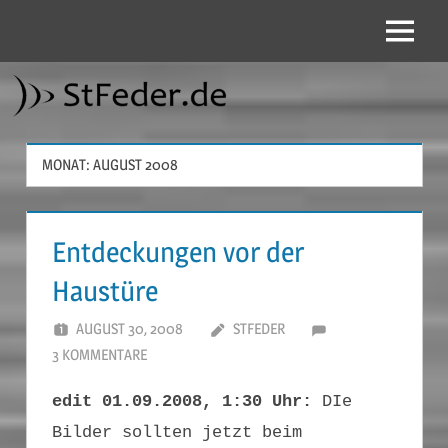
Zum
Inhalt
Menü
StFeder.de
springen
MONAT:
AUGUST 2008
Entdeckungen vor der
Haustüre
AUGUST 30, 2008
STFEDER
3 KOMMENTARE
edit 01.09.2008, 1:30 Uhr:
DIe
Bilder sollten jetzt beim