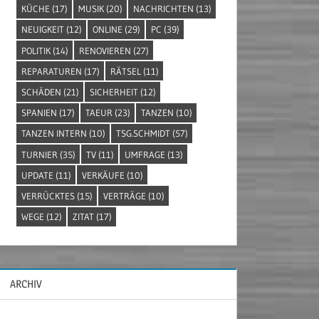
KÜCHE
(17)
MUSIK
(20)
NACHRICHTEN
(13)
NEUIGKEIT
(12)
ONLINE
(29)
PC
(39)
POLITIK
(14)
RENOVIEREN
(27)
REPARATUREN
(17)
RÄTSEL
(11)
SCHÄDEN
(21)
SICHERHEIT
(12)
SPANIEN
(17)
TAEUR
(23)
TANZEN
(10)
TANZEN INTERN
(10)
TSG.SCHMIDT
(57)
TURNIER
(35)
TV
(11)
UMFRAGE
(13)
UPDATE
(11)
VERKÄUFE
(10)
VERRÜCKTES
(15)
VERTRÄGE
(10)
WEGE
(12)
ZITAT
(17)
ARCHIV