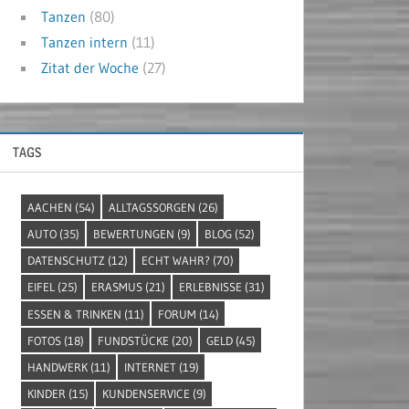
Tanzen
(80)
Tanzen intern
(11)
Zitat der Woche
(27)
TAGS
AACHEN
(54)
ALLTAGSSORGEN
(26)
AUTO
(35)
BEWERTUNGEN
(9)
BLOG
(52)
DATENSCHUTZ
(12)
ECHT WAHR?
(70)
EIFEL
(25)
ERASMUS
(21)
ERLEBNISSE
(31)
ESSEN & TRINKEN
(11)
FORUM
(14)
FOTOS
(18)
FUNDSTÜCKE
(20)
GELD
(45)
HANDWERK
(11)
INTERNET
(19)
KINDER
(15)
KUNDENSERVICE
(9)