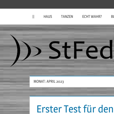
Zum
StFeder.de
Inhalt
||
HAUS
TANZEN
ECHT WAHR?
B
springen
MONAT:
APRIL 2023
Erster Test für de