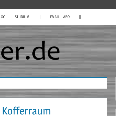
LOG
STUDIUM
||
EMAIL – ABO
||
n Kofferraum