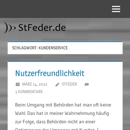
Zum
Inhalt
Menü
StFeder.de
springen
SCHLAGWORT:
KUNDENSERVICE
Nutzerfreundlichkeit
MÄRZ 14, 2022
STFEDER
3 KOMMENTARE
Beim Umgang mit Behörden hat man oft keine
Wahl. Das hat in meiner Wahrnehmung häufig
zur Folge, dass Behörden nicht an einer
Optimierung des Umgangs mit Kunden /