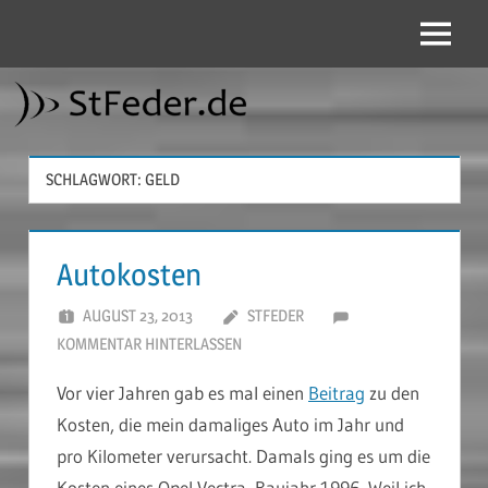
Zum
Inhalt
Menü
StFeder.de
springen
SCHLAGWORT:
GELD
Autokosten
AUGUST 23, 2013
STFEDER
KOMMENTAR HINTERLASSEN
Vor vier Jahren gab es mal einen
Beitrag
zu den
Kosten, die mein damaliges Auto im Jahr und
pro Kilometer verursacht. Damals ging es um die
Kosten eines Opel Vectra, Baujahr 1996. Weil ich