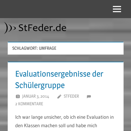
Zum
Inhalt
Menü
StFeder.de
springen
SCHLAGWORT:
UMFRAGE
Evaluationsergebnisse der
Schülergruppe
JANUAR 3, 2014
STFEDER
2 KOMMENTARE
Ich war lange unsicher, ob ich eine Evaluation in
den Klassen machen soll und habe mich