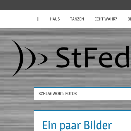
Zum
StFeder.de
Inhalt
||
HAUS
TANZEN
ECHT WAHR?
B
springen
SCHLAGWORT:
FOTOS
Ein paar Bilder