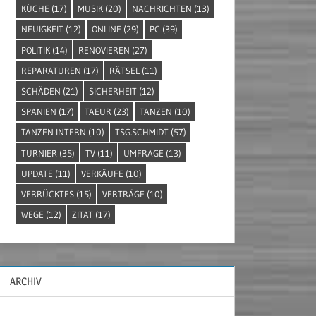
KÜCHE
(17)
MUSIK
(20)
NACHRICHTEN
(13)
NEUIGKEIT
(12)
ONLINE
(29)
PC
(39)
POLITIK
(14)
RENOVIEREN
(27)
REPARATUREN
(17)
RÄTSEL
(11)
SCHÄDEN
(21)
SICHERHEIT
(12)
SPANIEN
(17)
TAEUR
(23)
TANZEN
(10)
TANZEN INTERN
(10)
TSG.SCHMIDT
(57)
TURNIER
(35)
TV
(11)
UMFRAGE
(13)
UPDATE
(11)
VERKÄUFE
(10)
VERRÜCKTES
(15)
VERTRÄGE
(10)
WEGE
(12)
ZITAT
(17)
ARCHIV