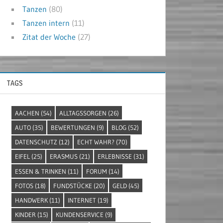
Tanzen
(80)
Tanzen intern
(11)
Zitat der Woche
(27)
TAGS
AACHEN
(54)
ALLTAGSSORGEN
(26)
AUTO
(35)
BEWERTUNGEN
(9)
BLOG
(52)
DATENSCHUTZ
(12)
ECHT WAHR?
(70)
EIFEL
(25)
ERASMUS
(21)
ERLEBNISSE
(31)
ESSEN & TRINKEN
(11)
FORUM
(14)
FOTOS
(18)
FUNDSTÜCKE
(20)
GELD
(45)
HANDWERK
(11)
INTERNET
(19)
KINDER
(15)
KUNDENSERVICE
(9)