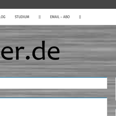
LOG
STUDIUM
||
EMAIL – ABO
||