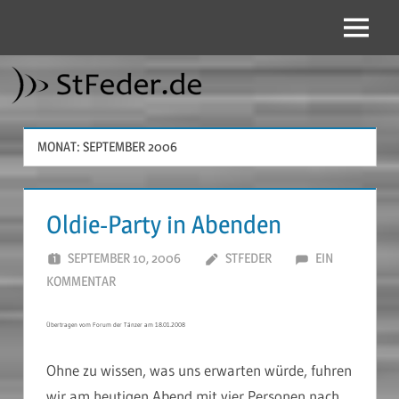
Zum
Inhalt
Menü
StFeder.de
springen
MONAT:
SEPTEMBER 2006
Oldie-Party in Abenden
SEPTEMBER 10, 2006
STFEDER
EIN
KOMMENTAR
Übertragen vom Forum der Tänzer am 18.01.2008
Ohne zu wissen, was uns erwarten würde, fuhren
wir am heutigen Abend mit vier Personen nach