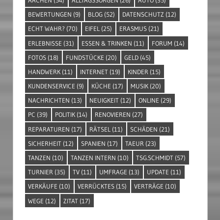
BEWERTUNGEN
(9)
BLOG
(52)
DATENSCHUTZ
(12)
ECHT WAHR?
(70)
EIFEL
(25)
ERASMUS
(21)
ERLEBNISSE
(31)
ESSEN & TRINKEN
(11)
FORUM
(14)
FOTOS
(18)
FUNDSTÜCKE
(20)
GELD
(45)
HANDWERK
(11)
INTERNET
(19)
KINDER
(15)
KUNDENSERVICE
(9)
KÜCHE
(17)
MUSIK
(20)
NACHRICHTEN
(13)
NEUIGKEIT
(12)
ONLINE
(29)
PC
(39)
POLITIK
(14)
RENOVIEREN
(27)
REPARATUREN
(17)
RÄTSEL
(11)
SCHÄDEN
(21)
SICHERHEIT
(12)
SPANIEN
(17)
TAEUR
(23)
TANZEN
(10)
TANZEN INTERN
(10)
TSG.SCHMIDT
(57)
TURNIER
(35)
TV
(11)
UMFRAGE
(13)
UPDATE
(11)
VERKÄUFE
(10)
VERRÜCKTES
(15)
VERTRÄGE
(10)
WEGE
(12)
ZITAT
(17)