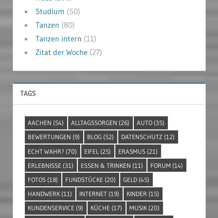
Studium
(50)
Tanzen
(80)
Tanzen intern
(11)
Zitat der Woche
(27)
TAGS
AACHEN
(54)
ALLTAGSSORGEN
(26)
AUTO
(35)
BEWERTUNGEN
(9)
BLOG
(52)
DATENSCHUTZ
(12)
ECHT WAHR?
(70)
EIFEL
(25)
ERASMUS
(21)
ERLEBNISSE
(31)
ESSEN & TRINKEN
(11)
FORUM
(14)
FOTOS
(18)
FUNDSTÜCKE
(20)
GELD
(45)
HANDWERK
(11)
INTERNET
(19)
KINDER
(15)
KUNDENSERVICE
(9)
KÜCHE
(17)
MUSIK
(20)