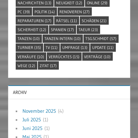
NACHRICHTEN
(13)
NEUIGKEIT
(12)
ONLINE
(29)
PC
(39)
POLITIK
(14)
RENOVIEREN
(27)
REPARATUREN
(17)
RÄTSEL
(11)
SCHÄDEN
(21)
SICHERHEIT
(12)
SPANIEN
(17)
TAEUR
(23)
TANZEN
(10)
TANZEN INTERN
(10)
TSG.SCHMIDT
(57)
TURNIER
(35)
TV
(11)
UMFRAGE
(13)
UPDATE
(11)
VERKÄUFE
(10)
VERRÜCKTES
(15)
VERTRÄGE
(10)
WEGE
(12)
ZITAT
(17)
ARCHIV
November 2025
(4)
Juli 2025
(1)
Juni 2025
(1)
Mai 2025
(1)