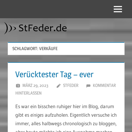
Zum
Inhalt
Menü
StFeder.de
springen
SCHLAGWORT:
VERKÄUFE
Verücktester Tag – ever
MÄRZ 29, 2023
STFEDER
KOMMENTAR
HINTERLASSEN
Es war ein bisschen ruhiger hier im Blog, darum
gibt es
einiges
aufzuholen. Eigentlich versuche ich
immer, alles halbwegs chronologisch zu bloggen,
aber heute möchte ich eine Ausnahme machen,