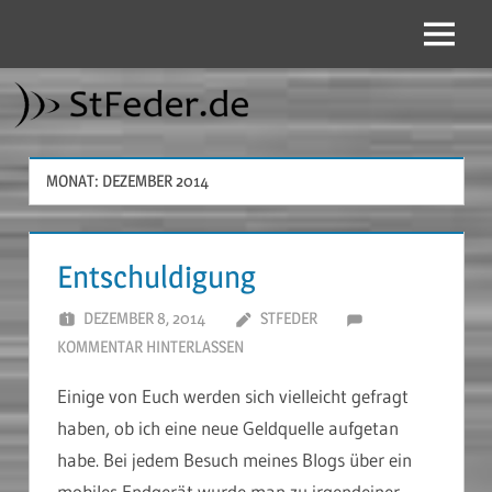
Zum
Inhalt
Menü
StFeder.de
springen
MONAT:
DEZEMBER 2014
Entschuldigung
DEZEMBER 8, 2014
STFEDER
KOMMENTAR HINTERLASSEN
Einige von Euch werden sich vielleicht gefragt
haben, ob ich eine neue Geldquelle aufgetan
habe. Bei jedem Besuch meines Blogs über ein
mobiles Endgerät wurde man zu irgendeiner