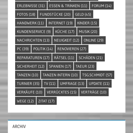
ERLEBNISSE
(31)
ESSEN & TRINKEN
(11)
FORUM
(14)
FOTOS
(18)
FUNDSTÜCKE
(20)
GELD
(45)
HANDWERK
(11)
INTERNET
(19)
KINDER
(15)
KUNDENSERVICE
(9)
KÜCHE
(17)
MUSIK
(20)
NACHRICHTEN
(13)
NEUIGKEIT
(12)
ONLINE
(29)
PC
(39)
POLITIK
(14)
RENOVIEREN
(27)
REPARATUREN
(17)
RÄTSEL
(11)
SCHÄDEN
(21)
SICHERHEIT
(12)
SPANIEN
(17)
TAEUR
(23)
TANZEN
(10)
TANZEN INTERN
(10)
TSG.SCHMIDT
(57)
TURNIER
(35)
TV
(11)
UMFRAGE
(13)
UPDATE
(11)
VERKÄUFE
(10)
VERRÜCKTES
(15)
VERTRÄGE
(10)
WEGE
(12)
ZITAT
(17)
ARCHIV