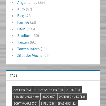
Allgemeines
(254)
Auto
(42)
Blog
(43)
Familie
(23)
Haus
(106)
Studium
(50)
Tanzen
(80)
Tanzen intern
(11)
Zitat der Woche
(27)
TAGS
AACHEN
(54)
ALLTAGSSORGEN
(26)
AUTO
(35)
BEWERTUNGEN
(9)
BLOG
(52)
DATENSCHUTZ
(12)
ECHT WAHR?
(70)
EIFEL
(25)
ERASMUS
(21)