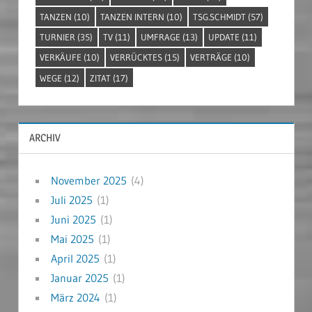
TANZEN
(10)
TANZEN INTERN
(10)
TSG.SCHMIDT
(57)
TURNIER
(35)
TV
(11)
UMFRAGE
(13)
UPDATE
(11)
VERKÄUFE
(10)
VERRÜCKTES
(15)
VERTRÄGE
(10)
WEGE
(12)
ZITAT
(17)
ARCHIV
November 2025
(4)
Juli 2025
(1)
Juni 2025
(1)
Mai 2025
(1)
April 2025
(1)
Januar 2025
(1)
März 2024
(1)