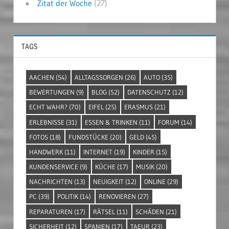
Zitat der Woche
(27)
TAGS
AACHEN
(54)
ALLTAGSSORGEN
(26)
AUTO
(35)
BEWERTUNGEN
(9)
BLOG
(52)
DATENSCHUTZ
(12)
ECHT WAHR?
(70)
EIFEL
(25)
ERASMUS
(21)
ERLEBNISSE
(31)
ESSEN & TRINKEN
(11)
FORUM
(14)
FOTOS
(18)
FUNDSTÜCKE
(20)
GELD
(45)
HANDWERK
(11)
INTERNET
(19)
KINDER
(15)
KUNDENSERVICE
(9)
KÜCHE
(17)
MUSIK
(20)
NACHRICHTEN
(13)
NEUIGKEIT
(12)
ONLINE
(29)
PC
(39)
POLITIK
(14)
RENOVIEREN
(27)
REPARATUREN
(17)
RÄTSEL
(11)
SCHÄDEN
(21)
SICHERHEIT
(12)
SPANIEN
(17)
TAEUR
(23)