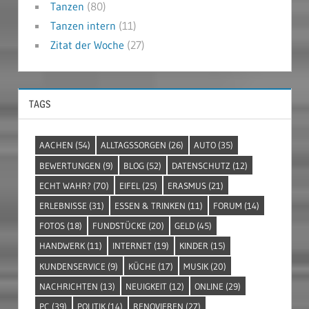
Tanzen
(80)
Tanzen intern
(11)
Zitat der Woche
(27)
TAGS
AACHEN
(54)
ALLTAGSSORGEN
(26)
AUTO
(35)
BEWERTUNGEN
(9)
BLOG
(52)
DATENSCHUTZ
(12)
ECHT WAHR?
(70)
EIFEL
(25)
ERASMUS
(21)
ERLEBNISSE
(31)
ESSEN & TRINKEN
(11)
FORUM
(14)
FOTOS
(18)
FUNDSTÜCKE
(20)
GELD
(45)
HANDWERK
(11)
INTERNET
(19)
KINDER
(15)
KUNDENSERVICE
(9)
KÜCHE
(17)
MUSIK
(20)
NACHRICHTEN
(13)
NEUIGKEIT
(12)
ONLINE
(29)
PC
(39)
POLITIK
(14)
RENOVIEREN
(27)