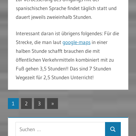
spanischischen Sprache findet täglich statt und
dauert jeweils zweieinhalb Stunden.
Interessant daran ist übrigens folgendes: Für die
Strecke, die man laut
google-maps
in einer
halben Stunde schafft brauchen die mit
öffentlichen Verkehrmitteln kombiniert mit zu
Fuß gehen 3,5 Stunden!! Das sind 7 Stunden
Wegezeit für 2,5 Stunden Unterricht!
Seitennummerierung
Nächste
1
2
3
»
Beiträge
der
Beiträge
Suchen
Suchen
nach: