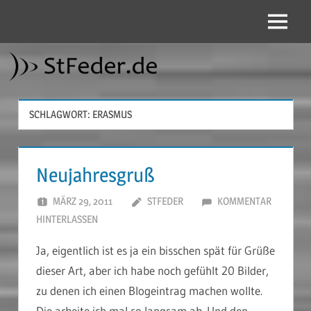
Zum
Inhalt
Menü
StFeder.de
springen
SCHLAGWORT:
ERASMUS
Neujahresgruß
MÄRZ 29, 2011
STFEDER
KOMMENTAR
HINTERLASSEN
Ja, eigentlich ist es ja ein bisschen spät für Grüße
dieser Art, aber ich habe noch gefühlt 20 Bilder,
zu denen ich einen Blogeintrag machen wollte.
Die arbeite ich mal so langsam ab. Und den