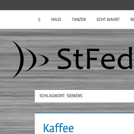
Zum
StFeder.de
Inhalt
||
HAUS
TANZEN
ECHT WAHR?
B
springen
SCHLAGWORT:
SIEMENS
Kaffee