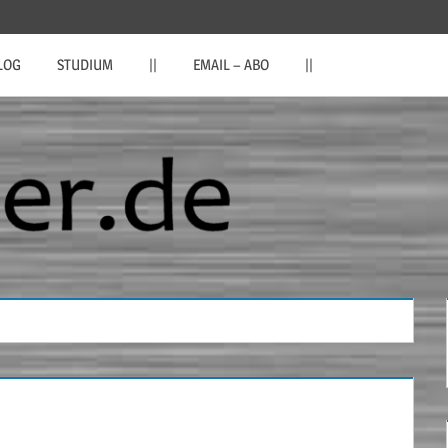
LOG
STUDIUM
||
EMAIL – ABO
||