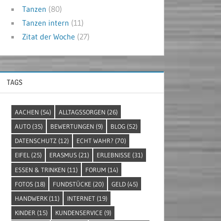
Tanzen
(80)
Tanzen intern
(11)
Zitat der Woche
(27)
TAGS
AACHEN
(54)
ALLTAGSSORGEN
(26)
AUTO
(35)
BEWERTUNGEN
(9)
BLOG
(52)
DATENSCHUTZ
(12)
ECHT WAHR?
(70)
EIFEL
(25)
ERASMUS
(21)
ERLEBNISSE
(31)
ESSEN & TRINKEN
(11)
FORUM
(14)
FOTOS
(18)
FUNDSTÜCKE
(20)
GELD
(45)
HANDWERK
(11)
INTERNET
(19)
KINDER
(15)
KUNDENSERVICE
(9)