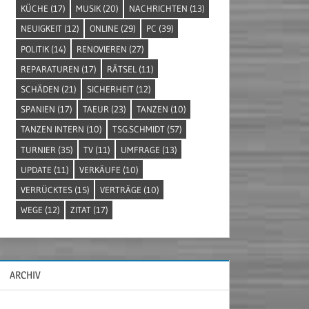
KÜCHE
(17)
MUSIK
(20)
NACHRICHTEN
(13)
NEUIGKEIT
(12)
ONLINE
(29)
PC
(39)
POLITIK
(14)
RENOVIEREN
(27)
REPARATUREN
(17)
RÄTSEL
(11)
SCHÄDEN
(21)
SICHERHEIT
(12)
SPANIEN
(17)
TAEUR
(23)
TANZEN
(10)
TANZEN INTERN
(10)
TSG.SCHMIDT
(57)
TURNIER
(35)
TV
(11)
UMFRAGE
(13)
UPDATE
(11)
VERKÄUFE
(10)
VERRÜCKTES
(15)
VERTRÄGE
(10)
WEGE
(12)
ZITAT
(17)
ARCHIV