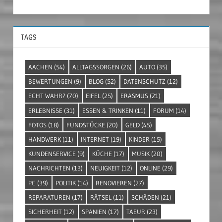
TAGS
AACHEN
(54)
ALLTAGSSORGEN
(26)
AUTO
(35)
BEWERTUNGEN
(9)
BLOG
(52)
DATENSCHUTZ
(12)
ECHT WAHR?
(70)
EIFEL
(25)
ERASMUS
(21)
ERLEBNISSE
(31)
ESSEN & TRINKEN
(11)
FORUM
(14)
FOTOS
(18)
FUNDSTÜCKE
(20)
GELD
(45)
HANDWERK
(11)
INTERNET
(19)
KINDER
(15)
KUNDENSERVICE
(9)
KÜCHE
(17)
MUSIK
(20)
NACHRICHTEN
(13)
NEUIGKEIT
(12)
ONLINE
(29)
PC
(39)
POLITIK
(14)
RENOVIEREN
(27)
REPARATUREN
(17)
RÄTSEL
(11)
SCHÄDEN
(21)
SICHERHEIT
(12)
SPANIEN
(17)
TAEUR
(23)