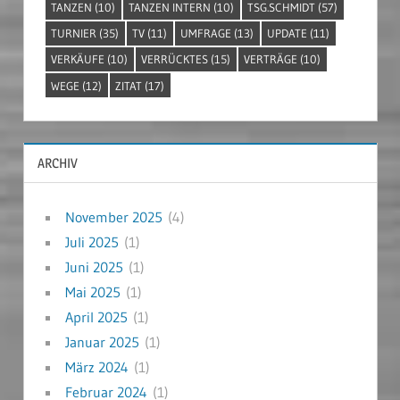
TANZEN
(10)
TANZEN INTERN
(10)
TSG.SCHMIDT
(57)
TURNIER
(35)
TV
(11)
UMFRAGE
(13)
UPDATE
(11)
VERKÄUFE
(10)
VERRÜCKTES
(15)
VERTRÄGE
(10)
WEGE
(12)
ZITAT
(17)
ARCHIV
November 2025
(4)
Juli 2025
(1)
Juni 2025
(1)
Mai 2025
(1)
April 2025
(1)
Januar 2025
(1)
März 2024
(1)
Februar 2024
(1)