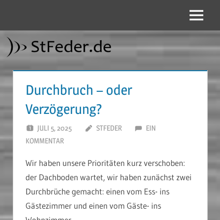
Zum
Inhalt
Menü
StFeder.de
springen
Durchbruch – oder
Verzögerung?
JULI 5, 2025
STFEDER
EIN
KOMMENTAR
Wir haben unsere Prioritäten kurz verschoben:
der Dachboden wartet, wir haben zunächst zwei
Durchbrüche gemacht: einen vom Ess- ins
Gästezimmer und einen vom Gäste- ins
Wohnzimmer.