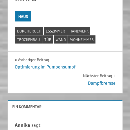
HAUS
DURCHBRUCH
ESSZIMMER
HANDWERK
TROCKENBAU
TÜR
WAND
WOHNZIMMER
Beitragsnavigation
Vorheriger Beitrag
Optimierung im Pumpensumpf
Nächster Beitrag
Dampfbremse
EIN KOMMENTAR
Annika
sagt: