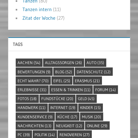
Tanzen
(80)
Tanzen intern
(11)
Zitat der Woche
(27)
TAGS
AACHEN
(54)
ALLTAGSSORGEN
(26)
AUTO
(35)
BEWERTUNGEN
(9)
BLOG
(52)
DATENSCHUTZ
(12)
ECHT WAHR?
(70)
EIFEL
(25)
ERASMUS
(21)
ERLEBNISSE
(31)
ESSEN & TRINKEN
(11)
FORUM
(14)
FOTOS
(18)
FUNDSTÜCKE
(20)
GELD
(45)
HANDWERK
(11)
INTERNET
(19)
KINDER
(15)
KUNDENSERVICE
(9)
KÜCHE
(17)
MUSIK
(20)
NACHRICHTEN
(13)
NEUIGKEIT
(12)
ONLINE
(29)
PC
(39)
POLITIK
(14)
RENOVIEREN
(27)