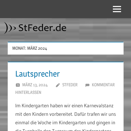
Zum
Inhalt
Menü
StFeder.de
springen
MONAT:
MÄRZ 2024
Lautsprecher
MÄRZ 13, 2024
STFEDER
KOMMENTAR
HINTERLASSEN
Im Kindergarten haben wir einen Karnevalstanz
mit den Kindern vorbereitet. Dafür trafen wir uns
einmal die Woche im Kindergarten und gingen in
die Turnhalle
den Turnraum des Kindergartens