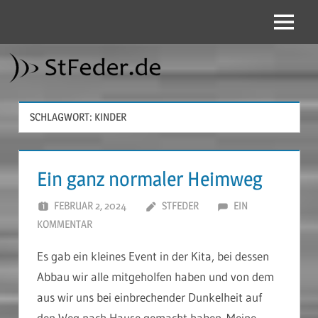
Zum
Inhalt
Menü
StFeder.de
springen
SCHLAGWORT:
KINDER
Ein ganz normaler Heimweg
FEBRUAR 2, 2024
STFEDER
EIN
KOMMENTAR
Es gab ein kleines Event in der Kita, bei dessen
Abbau wir alle mitgeholfen haben und von dem
aus wir uns bei einbrechender Dunkelheit auf
den Weg nach Hause gemacht haben. Meine