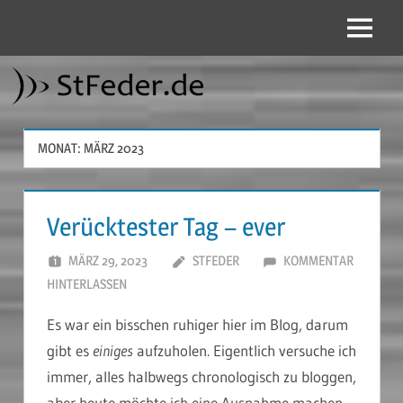
Zum
Inhalt
Menü
StFeder.de
springen
MONAT:
MÄRZ 2023
Verücktester Tag – ever
MÄRZ 29, 2023
STFEDER
KOMMENTAR
HINTERLASSEN
Es war ein bisschen ruhiger hier im Blog, darum
gibt es
einiges
aufzuholen. Eigentlich versuche ich
immer, alles halbwegs chronologisch zu bloggen,
aber heute möchte ich eine Ausnahme machen,