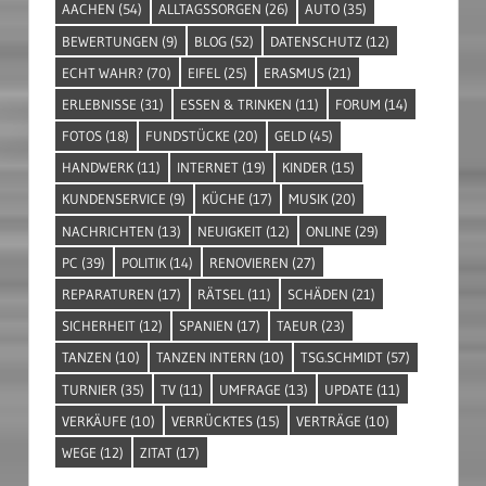
AACHEN
(54)
ALLTAGSSORGEN
(26)
AUTO
(35)
BEWERTUNGEN
(9)
BLOG
(52)
DATENSCHUTZ
(12)
ECHT WAHR?
(70)
EIFEL
(25)
ERASMUS
(21)
ERLEBNISSE
(31)
ESSEN & TRINKEN
(11)
FORUM
(14)
FOTOS
(18)
FUNDSTÜCKE
(20)
GELD
(45)
HANDWERK
(11)
INTERNET
(19)
KINDER
(15)
KUNDENSERVICE
(9)
KÜCHE
(17)
MUSIK
(20)
NACHRICHTEN
(13)
NEUIGKEIT
(12)
ONLINE
(29)
PC
(39)
POLITIK
(14)
RENOVIEREN
(27)
REPARATUREN
(17)
RÄTSEL
(11)
SCHÄDEN
(21)
SICHERHEIT
(12)
SPANIEN
(17)
TAEUR
(23)
TANZEN
(10)
TANZEN INTERN
(10)
TSG.SCHMIDT
(57)
TURNIER
(35)
TV
(11)
UMFRAGE
(13)
UPDATE
(11)
VERKÄUFE
(10)
VERRÜCKTES
(15)
VERTRÄGE
(10)
WEGE
(12)
ZITAT
(17)