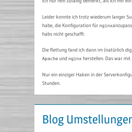
ich nur rein zufällig bemerkt, als ich mir ei
Leider konnte ich trotz wiederum langer Su
habe, die Konfiguration für
anzupasse
nginx
habs nicht geschafft.
Die Rettung fand ich dann im (natürlich d
und
herstellen. Das war mit
Apache
nginx
Nur ein einziger Haken in der Serverkonfig
Stunden.
Blog Umstellunge