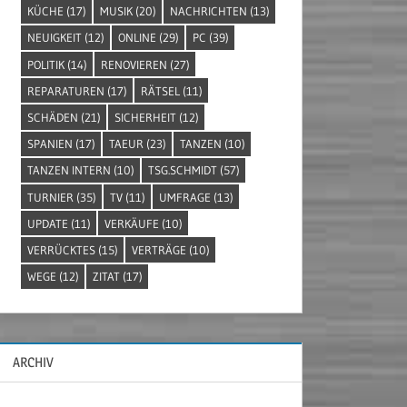
KÜCHE
(17)
MUSIK
(20)
NACHRICHTEN
(13)
NEUIGKEIT
(12)
ONLINE
(29)
PC
(39)
POLITIK
(14)
RENOVIEREN
(27)
REPARATUREN
(17)
RÄTSEL
(11)
SCHÄDEN
(21)
SICHERHEIT
(12)
SPANIEN
(17)
TAEUR
(23)
TANZEN
(10)
TANZEN INTERN
(10)
TSG.SCHMIDT
(57)
TURNIER
(35)
TV
(11)
UMFRAGE
(13)
UPDATE
(11)
VERKÄUFE
(10)
VERRÜCKTES
(15)
VERTRÄGE
(10)
WEGE
(12)
ZITAT
(17)
ARCHIV