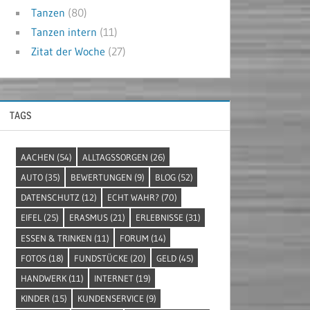
Tanzen
(80)
Tanzen intern
(11)
Zitat der Woche
(27)
TAGS
AACHEN
(54)
ALLTAGSSORGEN
(26)
AUTO
(35)
BEWERTUNGEN
(9)
BLOG
(52)
DATENSCHUTZ
(12)
ECHT WAHR?
(70)
EIFEL
(25)
ERASMUS
(21)
ERLEBNISSE
(31)
ESSEN & TRINKEN
(11)
FORUM
(14)
FOTOS
(18)
FUNDSTÜCKE
(20)
GELD
(45)
HANDWERK
(11)
INTERNET
(19)
KINDER
(15)
KUNDENSERVICE
(9)