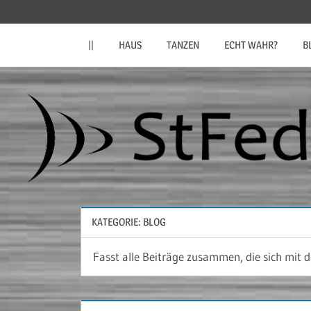
Zum
StFeder.de
Inhalt
||
HAUS
TANZEN
ECHT WAHR?
B
springen
KATEGORIE:
BLOG
Fasst alle Beiträge zusammen, die sich mit 