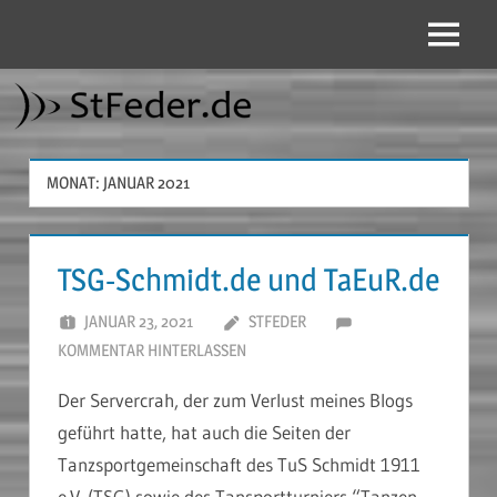
Zum
Inhalt
Menü
StFeder.de
springen
MONAT:
JANUAR 2021
TSG-Schmidt.de und TaEuR.de
JANUAR 23, 2021
STFEDER
KOMMENTAR HINTERLASSEN
Der Servercrah, der zum Verlust meines Blogs
geführt hatte, hat auch die Seiten der
Tanzsportgemeinschaft des TuS Schmidt 1911
e.V. (TSG) sowie des Tansportturniers “Tanzen