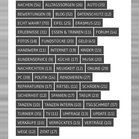
AACHEN
(54)
ALLTAGSSORGEN
(26)
AUTO
(35)
BEWERTUNGEN
(9)
BLOG
(52)
DATENSCHUTZ
(12)
ECHT WAHR?
(70)
EIFEL
(25)
ERASMUS
(21)
ERLEBNISSE
(31)
ESSEN & TRINKEN
(11)
FORUM
(14)
FOTOS
(18)
FUNDSTÜCKE
(20)
GELD
(45)
HANDWERK
(11)
INTERNET
(19)
KINDER
(15)
KUNDENSERVICE
(9)
KÜCHE
(17)
MUSIK
(20)
NACHRICHTEN
(13)
NEUIGKEIT
(12)
ONLINE
(29)
PC
(39)
POLITIK
(14)
RENOVIEREN
(27)
REPARATUREN
(17)
RÄTSEL
(11)
SCHÄDEN
(21)
SICHERHEIT
(12)
SPANIEN
(17)
TAEUR
(23)
TANZEN
(10)
TANZEN INTERN
(10)
TSG.SCHMIDT
(57)
TURNIER
(35)
TV
(11)
UMFRAGE
(13)
UPDATE
(11)
VERKÄUFE
(10)
VERRÜCKTES
(15)
VERTRÄGE
(10)
WEGE
(12)
ZITAT
(17)