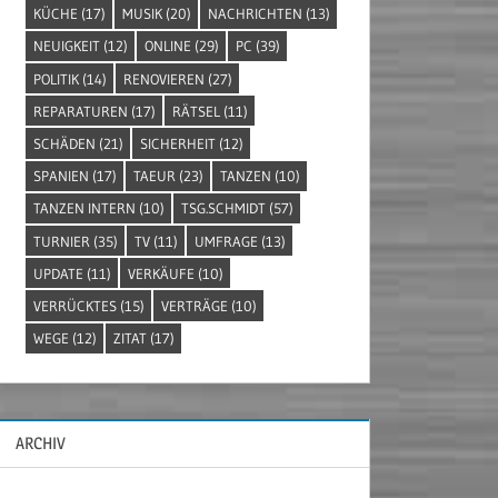
KÜCHE
(17)
MUSIK
(20)
NACHRICHTEN
(13)
NEUIGKEIT
(12)
ONLINE
(29)
PC
(39)
POLITIK
(14)
RENOVIEREN
(27)
REPARATUREN
(17)
RÄTSEL
(11)
SCHÄDEN
(21)
SICHERHEIT
(12)
SPANIEN
(17)
TAEUR
(23)
TANZEN
(10)
TANZEN INTERN
(10)
TSG.SCHMIDT
(57)
TURNIER
(35)
TV
(11)
UMFRAGE
(13)
UPDATE
(11)
VERKÄUFE
(10)
VERRÜCKTES
(15)
VERTRÄGE
(10)
WEGE
(12)
ZITAT
(17)
ARCHIV