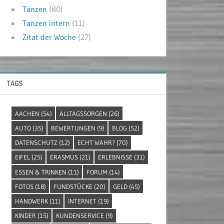
Tanzen
(80)
Tanzen intern
(11)
Zitat der Woche
(27)
TAGS
AACHEN
(54)
ALLTAGSSORGEN
(26)
AUTO
(35)
BEWERTUNGEN
(9)
BLOG
(52)
DATENSCHUTZ
(12)
ECHT WAHR?
(70)
EIFEL
(25)
ERASMUS
(21)
ERLEBNISSE
(31)
ESSEN & TRINKEN
(11)
FORUM
(14)
FOTOS
(18)
FUNDSTÜCKE
(20)
GELD
(45)
HANDWERK
(11)
INTERNET
(19)
KINDER
(15)
KUNDENSERVICE
(9)