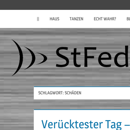
Zum
StFeder.de
Inhalt
||
HAUS
TANZEN
ECHT WAHR?
B
springen
SCHLAGWORT:
SCHÄDEN
Verücktester Tag –