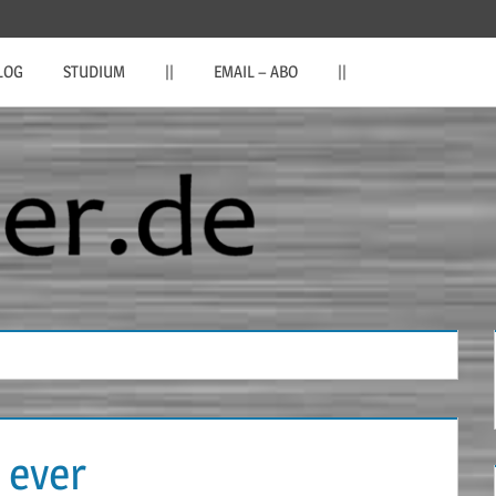
LOG
STUDIUM
||
EMAIL – ABO
||
 ever