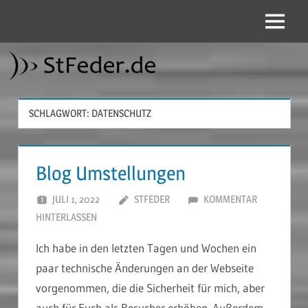
Zum
Inhalt
Menü
StFeder.de
springen
SCHLAGWORT:
DATENSCHUTZ
Blog Umstellungen
JULI 1, 2022
STFEDER
KOMMENTAR
HINTERLASSEN
Ich habe in den letzten Tagen und Wochen ein
paar technische Änderungen an der Webseite
vorgenommen, die die Sicherheit für mich, aber
auch für Euch als Besucher erhöhen. Außerdem