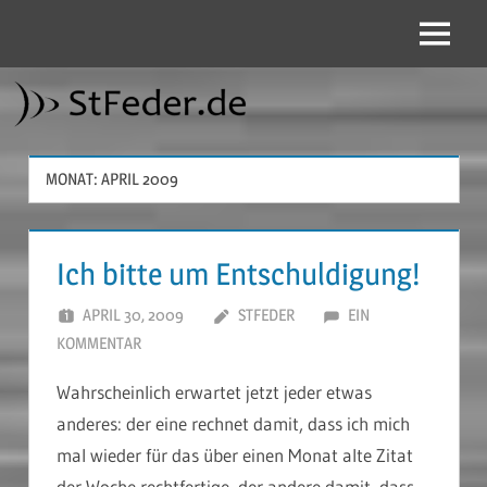
Zum
Inhalt
Menü
StFeder.de
springen
MONAT:
APRIL 2009
Ich bitte um Entschuldigung!
APRIL 30, 2009
STFEDER
EIN
KOMMENTAR
Wahrscheinlich erwartet jetzt jeder etwas
anderes: der eine rechnet damit, dass ich mich
mal wieder für das über einen Monat alte Zitat
der Woche rechtfertige, der andere damit, dass