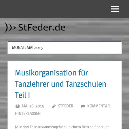
Zum
Inhalt
Menü
StFeder.de
springen
MONAT:
MAI 2015
Musikorganisation für
Tanzlehrer und Tanzschulen
Teil I
MAI 26, 2015
STFEDER
KOMMENTAR
HINTERLASSEN
(Alle drei Teile zusammengefasst in einem Beitrag findet Ihr