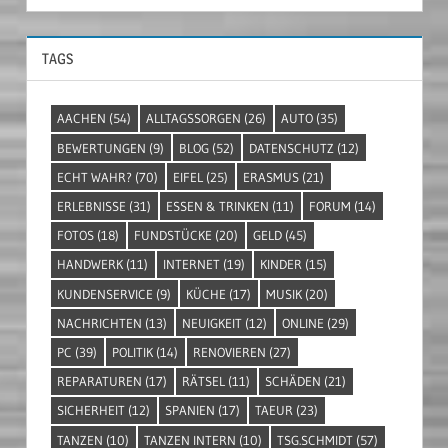
TAGS
AACHEN
(54)
ALLTAGSSORGEN
(26)
AUTO
(35)
BEWERTUNGEN
(9)
BLOG
(52)
DATENSCHUTZ
(12)
ECHT WAHR?
(70)
EIFEL
(25)
ERASMUS
(21)
ERLEBNISSE
(31)
ESSEN & TRINKEN
(11)
FORUM
(14)
FOTOS
(18)
FUNDSTÜCKE
(20)
GELD
(45)
HANDWERK
(11)
INTERNET
(19)
KINDER
(15)
KUNDENSERVICE
(9)
KÜCHE
(17)
MUSIK
(20)
NACHRICHTEN
(13)
NEUIGKEIT
(12)
ONLINE
(29)
PC
(39)
POLITIK
(14)
RENOVIEREN
(27)
REPARATUREN
(17)
RÄTSEL
(11)
SCHÄDEN
(21)
SICHERHEIT
(12)
SPANIEN
(17)
TAEUR
(23)
TANZEN
(10)
TANZEN INTERN
(10)
TSG.SCHMIDT
(57)