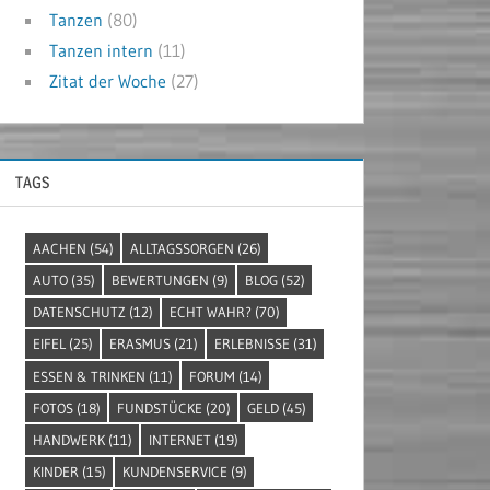
Tanzen
(80)
Tanzen intern
(11)
Zitat der Woche
(27)
TAGS
AACHEN
(54)
ALLTAGSSORGEN
(26)
AUTO
(35)
BEWERTUNGEN
(9)
BLOG
(52)
DATENSCHUTZ
(12)
ECHT WAHR?
(70)
EIFEL
(25)
ERASMUS
(21)
ERLEBNISSE
(31)
ESSEN & TRINKEN
(11)
FORUM
(14)
FOTOS
(18)
FUNDSTÜCKE
(20)
GELD
(45)
HANDWERK
(11)
INTERNET
(19)
KINDER
(15)
KUNDENSERVICE
(9)