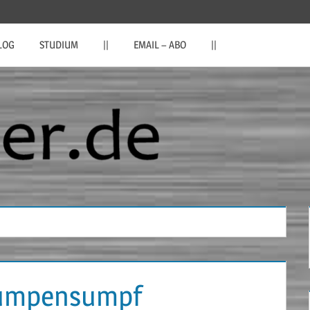
LOG
STUDIUM
||
EMAIL – ABO
||
Pumpensumpf