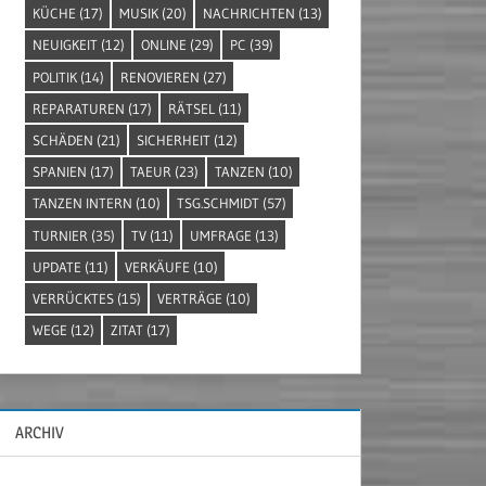
KÜCHE
(17)
MUSIK
(20)
NACHRICHTEN
(13)
NEUIGKEIT
(12)
ONLINE
(29)
PC
(39)
POLITIK
(14)
RENOVIEREN
(27)
REPARATUREN
(17)
RÄTSEL
(11)
SCHÄDEN
(21)
SICHERHEIT
(12)
SPANIEN
(17)
TAEUR
(23)
TANZEN
(10)
TANZEN INTERN
(10)
TSG.SCHMIDT
(57)
TURNIER
(35)
TV
(11)
UMFRAGE
(13)
UPDATE
(11)
VERKÄUFE
(10)
VERRÜCKTES
(15)
VERTRÄGE
(10)
WEGE
(12)
ZITAT
(17)
ARCHIV