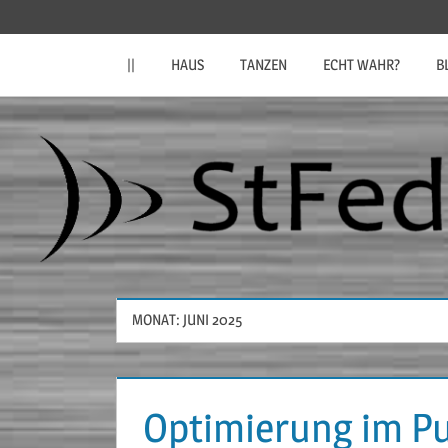
Zum
StFeder.de
Inhalt
||
HAUS
TANZEN
ECHT WAHR?
B
springen
MONAT:
JUNI 2025
Optimierung im 