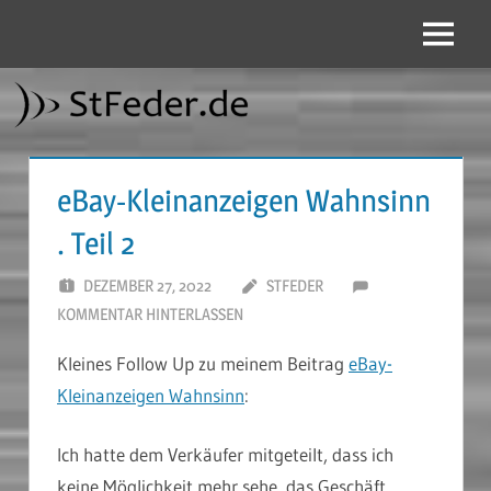
Zum
Inhalt
Menü
StFeder.de
springen
eBay-Kleinanzeigen Wahnsinn
. Teil 2
DEZEMBER 27, 2022
STFEDER
KOMMENTAR HINTERLASSEN
Kleines Follow Up zu meinem Beitrag
eBay-
Kleinanzeigen Wahnsinn
:
Ich hatte dem Verkäufer mitgeteilt, dass ich
keine Möglichkeit mehr sehe, das Geschäft