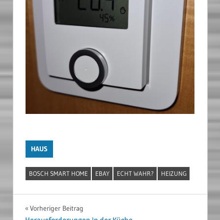
HAUS
BOSCH SMART HOME
EBAY
ECHT WAHR?
HEIZUNG
Beitragsnavigation
Vorheriger Beitrag