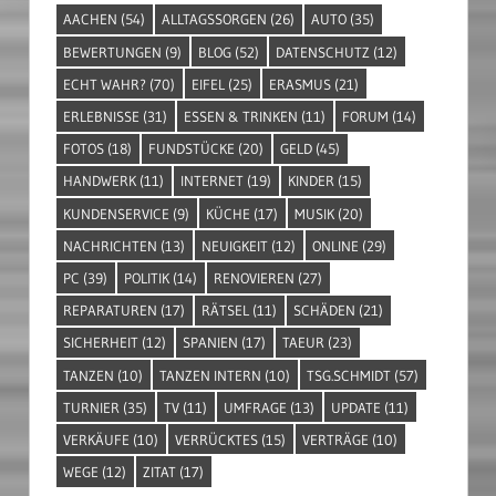
AACHEN
(54)
ALLTAGSSORGEN
(26)
AUTO
(35)
BEWERTUNGEN
(9)
BLOG
(52)
DATENSCHUTZ
(12)
ECHT WAHR?
(70)
EIFEL
(25)
ERASMUS
(21)
ERLEBNISSE
(31)
ESSEN & TRINKEN
(11)
FORUM
(14)
FOTOS
(18)
FUNDSTÜCKE
(20)
GELD
(45)
HANDWERK
(11)
INTERNET
(19)
KINDER
(15)
KUNDENSERVICE
(9)
KÜCHE
(17)
MUSIK
(20)
NACHRICHTEN
(13)
NEUIGKEIT
(12)
ONLINE
(29)
PC
(39)
POLITIK
(14)
RENOVIEREN
(27)
REPARATUREN
(17)
RÄTSEL
(11)
SCHÄDEN
(21)
SICHERHEIT
(12)
SPANIEN
(17)
TAEUR
(23)
TANZEN
(10)
TANZEN INTERN
(10)
TSG.SCHMIDT
(57)
TURNIER
(35)
TV
(11)
UMFRAGE
(13)
UPDATE
(11)
VERKÄUFE
(10)
VERRÜCKTES
(15)
VERTRÄGE
(10)
WEGE
(12)
ZITAT
(17)