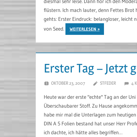
diesmal sehr leise. Dann hör ich den Mode
flüstern. Ich mach lauter, denn Fettes Bro
gehts: Erster Eindruck: belangloser, leicht 
von Seed.
WEITERLESEN
Erster Tag – Jetzt 
OKTOBER 23, 2007
STFEDER
4 
Heute war der erste "echte" Tag an der Uni 
Überschaubarer Stoff. Zu Hause angekommen
habe mir mal die Unterlagen zum heutigen T
DIN A 5 Folien bestand hat unser Herr Prof
ich dachte, ich hätte alles begriffen…