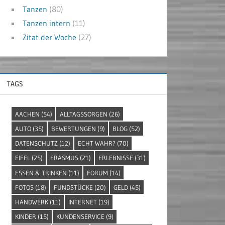
Tanzen
(80)
Tanzen intern
(11)
Zitat der Woche
(27)
TAGS
AACHEN
(54)
ALLTAGSSORGEN
(26)
AUTO
(35)
BEWERTUNGEN
(9)
BLOG
(52)
DATENSCHUTZ
(12)
ECHT WAHR?
(70)
EIFEL
(25)
ERASMUS
(21)
ERLEBNISSE
(31)
ESSEN & TRINKEN
(11)
FORUM
(14)
FOTOS
(18)
FUNDSTÜCKE
(20)
GELD
(45)
HANDWERK
(11)
INTERNET
(19)
KINDER
(15)
KUNDENSERVICE
(9)