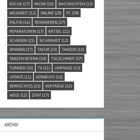
KÜCHE
(17)
MUSIK
(20)
NACHRICHTEN
(13)
NEUIGKEIT
(12)
ONLINE
(29)
PC
(39)
POLITIK
(14)
RENOVIEREN
(27)
REPARATUREN
(17)
RÄTSEL
(11)
SCHÄDEN
(21)
SICHERHEIT
(12)
SPANIEN
(17)
TAEUR
(23)
TANZEN
(10)
TANZEN INTERN
(10)
TSG.SCHMIDT
(57)
TURNIER
(35)
TV
(11)
UMFRAGE
(13)
UPDATE
(11)
VERKÄUFE
(10)
VERRÜCKTES
(15)
VERTRÄGE
(10)
WEGE
(12)
ZITAT
(17)
ARCHIV