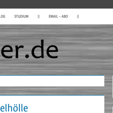
LOG
STUDIUM
||
EMAIL – ABO
||
elhölle