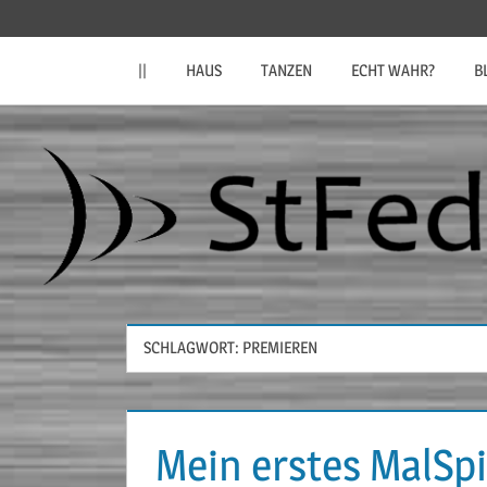
Zum
StFeder.de
Inhalt
||
HAUS
TANZEN
ECHT WAHR?
B
springen
SCHLAGWORT:
PREMIEREN
Mein erstes MalSpi