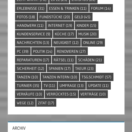
ERLEBNISSE
(31)
ESSEN & TRINKEN
(11)
FORUM
(14)
FOTOS
(18)
FUNDSTÜCKE
(20)
GELD
(45)
HANDWERK
(11)
INTERNET
(19)
KINDER
(15)
KUNDENSERVICE
(9)
KÜCHE
(17)
MUSIK
(20)
NACHRICHTEN
(13)
NEUIGKEIT
(12)
ONLINE
(29)
PC
(39)
POLITIK
(14)
RENOVIEREN
(27)
REPARATUREN
(17)
RÄTSEL
(11)
SCHÄDEN
(21)
SICHERHEIT
(12)
SPANIEN
(17)
TAEUR
(23)
TANZEN
(10)
TANZEN INTERN
(10)
TSG.SCHMIDT
(57)
TURNIER
(35)
TV
(11)
UMFRAGE
(13)
UPDATE
(11)
VERKÄUFE
(10)
VERRÜCKTES
(15)
VERTRÄGE
(10)
WEGE
(12)
ZITAT
(17)
ARCHIV