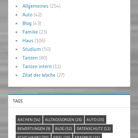
Allgemeines
(254)
Auto
(42)
Blog
(43)
Familie
(23)
Haus
(106)
Studium
(50)
Tanzen
(80)
Tanzen intern
(11)
Zitat der Woche
(27)
TAGS
AACHEN
(54)
ALLTAGSSORGEN
(26)
AUTO
(35)
BEWERTUNGEN
(9)
BLOG
(52)
DATENSCHUTZ
(12)
ECHT WAHR?
(70)
EIFEL
(25)
ERASMUS
(21)