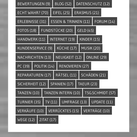
BEWERTUNGEN
(9)
BLOG
(52)
DATENSCHUTZ
(12)
ECHT WAHR?
(70)
EIFEL
(25)
ERASMUS
(21)
ERLEBNISSE
(31)
ESSEN & TRINKEN
(11)
FORUM
(14)
FOTOS
(18)
FUNDSTÜCKE
(20)
GELD
(45)
HANDWERK
(11)
INTERNET
(19)
KINDER
(15)
KUNDENSERVICE
(9)
KÜCHE
(17)
MUSIK
(20)
NACHRICHTEN
(13)
NEUIGKEIT
(12)
ONLINE
(29)
PC
(39)
POLITIK
(14)
RENOVIEREN
(27)
REPARATUREN
(17)
RÄTSEL
(11)
SCHÄDEN
(21)
SICHERHEIT
(12)
SPANIEN
(17)
TAEUR
(23)
TANZEN
(10)
TANZEN INTERN
(10)
TSG.SCHMIDT
(57)
TURNIER
(35)
TV
(11)
UMFRAGE
(13)
UPDATE
(11)
VERKÄUFE
(10)
VERRÜCKTES
(15)
VERTRÄGE
(10)
WEGE
(12)
ZITAT
(17)