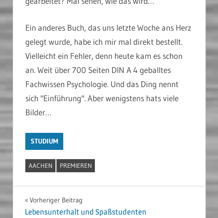
gearbeitet? Mal sehen, wie das wird…
Ein anderes Buch, das uns letzte Woche ans Herz
gelegt wurde, habe ich mir mal direkt bestellt.
Vielleicht ein Fehler, denn heute kam es schon
an. Weit über 700 Seiten DIN A 4 geballtes
Fachwissen Psychologie. Und das Ding nennt
sich "Einführung". Aber wenigstens hats viele
Bilder…
STUDIUM
AACHEN
PREMIEREN
Beitragsnavigation
Vorheriger Beitrag
Lebensunterhalt und Spaßstudenten