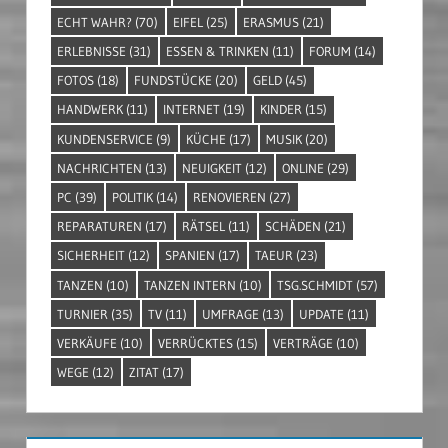
ECHT WAHR?
(70)
EIFEL
(25)
ERASMUS
(21)
ERLEBNISSE
(31)
ESSEN & TRINKEN
(11)
FORUM
(14)
FOTOS
(18)
FUNDSTÜCKE
(20)
GELD
(45)
HANDWERK
(11)
INTERNET
(19)
KINDER
(15)
KUNDENSERVICE
(9)
KÜCHE
(17)
MUSIK
(20)
NACHRICHTEN
(13)
NEUIGKEIT
(12)
ONLINE
(29)
PC
(39)
POLITIK
(14)
RENOVIEREN
(27)
REPARATUREN
(17)
RÄTSEL
(11)
SCHÄDEN
(21)
SICHERHEIT
(12)
SPANIEN
(17)
TAEUR
(23)
TANZEN
(10)
TANZEN INTERN
(10)
TSG.SCHMIDT
(57)
TURNIER
(35)
TV
(11)
UMFRAGE
(13)
UPDATE
(11)
VERKÄUFE
(10)
VERRÜCKTES
(15)
VERTRÄGE
(10)
WEGE
(12)
ZITAT
(17)