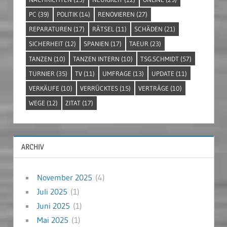
PC
(39)
POLITIK
(14)
RENOVIEREN
(27)
REPARATUREN
(17)
RÄTSEL
(11)
SCHÄDEN
(21)
SICHERHEIT
(12)
SPANIEN
(17)
TAEUR
(23)
TANZEN
(10)
TANZEN INTERN
(10)
TSG.SCHMIDT
(57)
TURNIER
(35)
TV
(11)
UMFRAGE
(13)
UPDATE
(11)
VERKÄUFE
(10)
VERRÜCKTES
(15)
VERTRÄGE
(10)
WEGE
(12)
ZITAT
(17)
ARCHIV
November 2025
(4)
Juli 2025
(1)
Juni 2025
(1)
Mai 2025
(1)