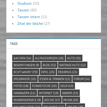
Studium
(50)
Tanzen
(80)
Tanzen intern
(11)
Zitat der Woche
(27)
TAGS
AACHEN
(54)
ALLTAGSSORGEN
(26)
AUTO
(35)
BEWERTUNGEN
(9)
BLOG
(52)
DATENSCHUTZ
(12)
ECHT WAHR?
(70)
EIFEL
(25)
ERASMUS
(21)
ERLEBNISSE
(31)
ESSEN & TRINKEN
(11)
FORUM
(14)
FOTOS
(18)
FUNDSTÜCKE
(20)
GELD
(45)
HANDWERK
(11)
INTERNET
(19)
KINDER
(15)
KUNDENSERVICE
(9)
KÜCHE
(17)
MUSIK
(20)
NACHRICHTEN
(13)
NEUIGKEIT
(12)
ONLINE
(29)