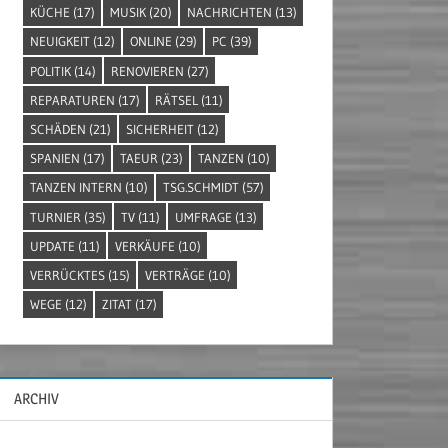
KÜCHE
(17)
MUSIK
(20)
NACHRICHTEN
(13)
NEUIGKEIT
(12)
ONLINE
(29)
PC
(39)
POLITIK
(14)
RENOVIEREN
(27)
REPARATUREN
(17)
RÄTSEL
(11)
SCHÄDEN
(21)
SICHERHEIT
(12)
SPANIEN
(17)
TAEUR
(23)
TANZEN
(10)
TANZEN INTERN
(10)
TSG.SCHMIDT
(57)
TURNIER
(35)
TV
(11)
UMFRAGE
(13)
UPDATE
(11)
VERKÄUFE
(10)
VERRÜCKTES
(15)
VERTRÄGE
(10)
WEGE
(12)
ZITAT
(17)
ARCHIV