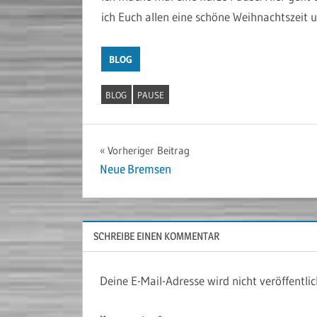
ich Euch allen eine schöne Weihnachtszeit u
BLOG
BLOG
PAUSE
Beitragsnavigation
Vorheriger Beitrag
Neue Bremsen
SCHREIBE EINEN KOMMENTAR
Deine E-Mail-Adresse wird nicht veröffentlic