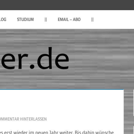
LOG
STUDIUM
||
EMAIL – ABO
||
OMMENTAR HINTERLASSEN
es erst wieder im neuen Jahr weiter. Bis dahin wünsche