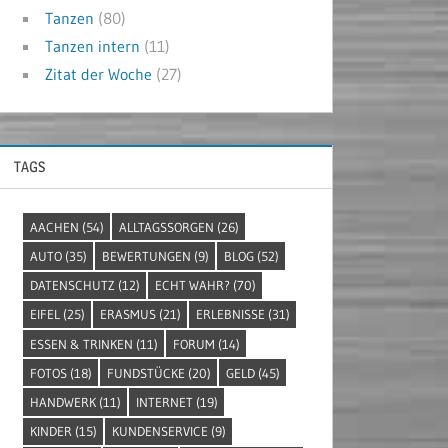
Tanzen
(80)
Tanzen intern
(11)
Zitat der Woche
(27)
TAGS
AACHEN
(54)
ALLTAGSSORGEN
(26)
AUTO
(35)
BEWERTUNGEN
(9)
BLOG
(52)
DATENSCHUTZ
(12)
ECHT WAHR?
(70)
EIFEL
(25)
ERASMUS
(21)
ERLEBNISSE
(31)
ESSEN & TRINKEN
(11)
FORUM
(14)
FOTOS
(18)
FUNDSTÜCKE
(20)
GELD
(45)
HANDWERK
(11)
INTERNET
(19)
KINDER
(15)
KUNDENSERVICE
(9)