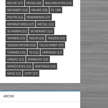
KÜCHE
(17)
MUSIK
(20)
NACHRICHTEN
(13)
NEUIGKEIT
(12)
ONLINE
(29)
PC
(39)
POLITIK
(14)
RENOVIEREN
(27)
REPARATUREN
(17)
RÄTSEL
(11)
SCHÄDEN
(21)
SICHERHEIT
(12)
SPANIEN
(17)
TAEUR
(23)
TANZEN
(10)
TANZEN INTERN
(10)
TSG.SCHMIDT
(57)
TURNIER
(35)
TV
(11)
UMFRAGE
(13)
UPDATE
(11)
VERKÄUFE
(10)
VERRÜCKTES
(15)
VERTRÄGE
(10)
WEGE
(12)
ZITAT
(17)
ARCHIV