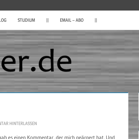
LOG
STUDIUM
||
EMAIL – ABO
||
TAR HINTERLASSEN
gab es einen Kommentar, der mich geärgert hat. Und