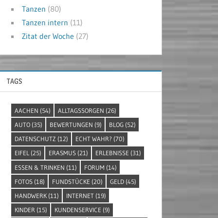
Tanzen
(80)
Tanzen intern
(11)
Zitat der Woche
(27)
TAGS
AACHEN
(54)
ALLTAGSSORGEN
(26)
AUTO
(35)
BEWERTUNGEN
(9)
BLOG
(52)
DATENSCHUTZ
(12)
ECHT WAHR?
(70)
EIFEL
(25)
ERASMUS
(21)
ERLEBNISSE
(31)
ESSEN & TRINKEN
(11)
FORUM
(14)
FOTOS
(18)
FUNDSTÜCKE
(20)
GELD
(45)
HANDWERK
(11)
INTERNET
(19)
KINDER
(15)
KUNDENSERVICE
(9)