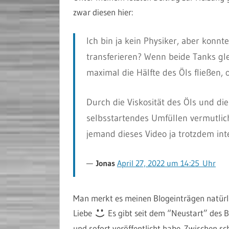
zwar diesen hier:
Ich bin ja kein Physiker, aber konnte
transferieren? Wenn beide Tanks glei
maximal die Hälfte des Öls fließen, 
Durch die Viskosität des Öls und di
selbsstartendes Umfüllen vermutlich n
jemand dieses Video ja trotzdem in
Jonas
April 27, 2022 um 14:25 Uhr
Man merkt es meinen Blogeinträgen natürlic
Liebe
Es gibt seit dem “Neustart” des B
und sofort veröffentlicht habe. Zwischen sc