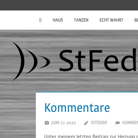
Zum
StFeder.de
Inhalt
||
HAUS
TANZEN
ECHT WAHR?
B
springen
Kommentare
JUNI 27, 2022
STFEDER
KOMMEN
Unter meinem letzten Beitrag zur Heizung 