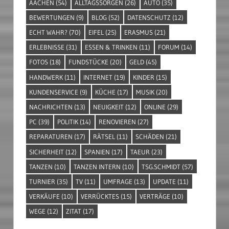
AACHEN
(54)
ALLTAGSSORGEN
(26)
AUTO
(35)
BEWERTUNGEN
(9)
BLOG
(52)
DATENSCHUTZ
(12)
ECHT WAHR?
(70)
EIFEL
(25)
ERASMUS
(21)
ERLEBNISSE
(31)
ESSEN & TRINKEN
(11)
FORUM
(14)
FOTOS
(18)
FUNDSTÜCKE
(20)
GELD
(45)
HANDWERK
(11)
INTERNET
(19)
KINDER
(15)
KUNDENSERVICE
(9)
KÜCHE
(17)
MUSIK
(20)
NACHRICHTEN
(13)
NEUIGKEIT
(12)
ONLINE
(29)
PC
(39)
POLITIK
(14)
RENOVIEREN
(27)
REPARATUREN
(17)
RÄTSEL
(11)
SCHÄDEN
(21)
SICHERHEIT
(12)
SPANIEN
(17)
TAEUR
(23)
TANZEN
(10)
TANZEN INTERN
(10)
TSG.SCHMIDT
(57)
TURNIER
(35)
TV
(11)
UMFRAGE
(13)
UPDATE
(11)
VERKÄUFE
(10)
VERRÜCKTES
(15)
VERTRÄGE
(10)
WEGE
(12)
ZITAT
(17)