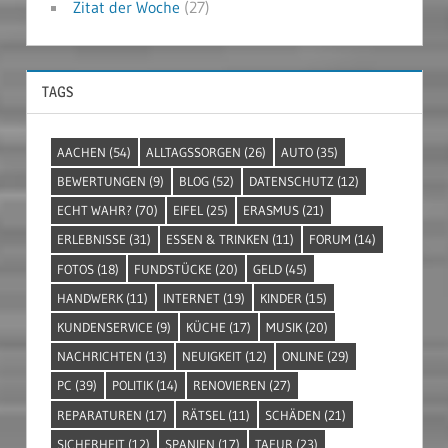
Zitat der Woche
(27)
TAGS
AACHEN
(54)
ALLTAGSSORGEN
(26)
AUTO
(35)
BEWERTUNGEN
(9)
BLOG
(52)
DATENSCHUTZ
(12)
ECHT WAHR?
(70)
EIFEL
(25)
ERASMUS
(21)
ERLEBNISSE
(31)
ESSEN & TRINKEN
(11)
FORUM
(14)
FOTOS
(18)
FUNDSTÜCKE
(20)
GELD
(45)
HANDWERK
(11)
INTERNET
(19)
KINDER
(15)
KUNDENSERVICE
(9)
KÜCHE
(17)
MUSIK
(20)
NACHRICHTEN
(13)
NEUIGKEIT
(12)
ONLINE
(29)
PC
(39)
POLITIK
(14)
RENOVIEREN
(27)
REPARATUREN
(17)
RÄTSEL
(11)
SCHÄDEN
(21)
SICHERHEIT
(12)
SPANIEN
(17)
TAEUR
(23)