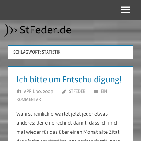
Zum
Inhalt
Menü
StFeder.de
springen
SCHLAGWORT:
STATISTIK
Ich bitte um Entschuldigung!
APRIL 30, 2009
STFEDER
EIN
KOMMENTAR
Wahrscheinlich erwartet jetzt jeder etwas
anderes: der eine rechnet damit, dass ich mich
mal wieder für das über einen Monat alte Zitat
der Woche rechtfertige, der andere damit, dass