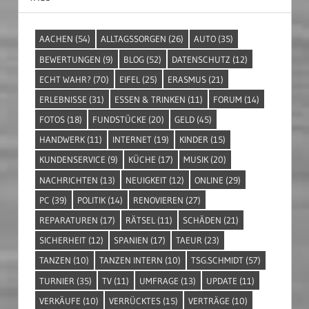
AACHEN
(54)
ALLTAGSSORGEN
(26)
AUTO
(35)
BEWERTUNGEN
(9)
BLOG
(52)
DATENSCHUTZ
(12)
ECHT WAHR?
(70)
EIFEL
(25)
ERASMUS
(21)
ERLEBNISSE
(31)
ESSEN & TRINKEN
(11)
FORUM
(14)
FOTOS
(18)
FUNDSTÜCKE
(20)
GELD
(45)
HANDWERK
(11)
INTERNET
(19)
KINDER
(15)
KUNDENSERVICE
(9)
KÜCHE
(17)
MUSIK
(20)
NACHRICHTEN
(13)
NEUIGKEIT
(12)
ONLINE
(29)
PC
(39)
POLITIK
(14)
RENOVIEREN
(27)
REPARATUREN
(17)
RÄTSEL
(11)
SCHÄDEN
(21)
SICHERHEIT
(12)
SPANIEN
(17)
TAEUR
(23)
TANZEN
(10)
TANZEN INTERN
(10)
TSG.SCHMIDT
(57)
TURNIER
(35)
TV
(11)
UMFRAGE
(13)
UPDATE
(11)
VERKÄUFE
(10)
VERRÜCKTES
(15)
VERTRÄGE
(10)