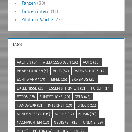
Tanzen
(80)
Tanzen intern
(11)
Zitat der Woche
(27)
TAGS
AACHEN
(54)
ALLTAGSSORGEN
(26)
AUTO
(35)
BEWERTUNGEN
(9)
BLOG
(52)
DATENSCHUTZ
(12)
ECHT WAHR?
(70)
EIFEL
(25)
ERASMUS
(21)
ERLEBNISSE
(31)
ESSEN & TRINKEN
(11)
FORUM
(14)
FOTOS
(18)
FUNDSTÜCKE
(20)
GELD
(45)
HANDWERK
(11)
INTERNET
(19)
KINDER
(15)
KUNDENSERVICE
(9)
KÜCHE
(17)
MUSIK
(20)
NACHRICHTEN
(13)
NEUIGKEIT
(12)
ONLINE
(29)
PC
(39)
POLITIK
(14)
RENOVIEREN
(27)