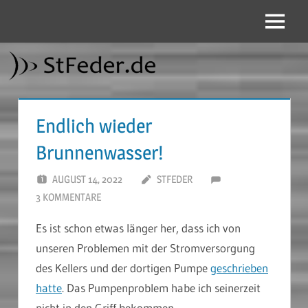
Zum
Inhalt
Menü
StFeder.de
springen
Endlich wieder
Brunnenwasser!
AUGUST 14, 2022
STFEDER
3 KOMMENTARE
Es ist schon etwas länger her, dass ich von
unseren Problemen mit der Stromversorgung
des Kellers und der dortigen Pumpe
geschrieben
hatte
. Das Pumpenproblem habe ich seinerzeit
nicht in den Griff bekommen.