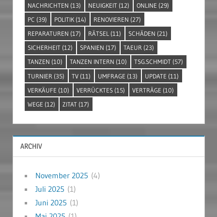
NACHRICHTEN
(13)
NEUIGKEIT
(12)
ONLINE
(29)
PC
(39)
POLITIK
(14)
RENOVIEREN
(27)
REPARATUREN
(17)
RÄTSEL
(11)
SCHÄDEN
(21)
SICHERHEIT
(12)
SPANIEN
(17)
TAEUR
(23)
TANZEN
(10)
TANZEN INTERN
(10)
TSG.SCHMIDT
(57)
TURNIER
(35)
TV
(11)
UMFRAGE
(13)
UPDATE
(11)
VERKÄUFE
(10)
VERRÜCKTES
(15)
VERTRÄGE
(10)
WEGE
(12)
ZITAT
(17)
ARCHIV
November 2025
(4)
Juli 2025
(1)
Juni 2025
(1)
Mai 2025
(1)