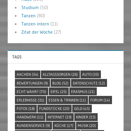
Studium
(50)
Tanzen
(80)
Tanzen intern
(11)
Zitat der Woche
(27)
TAGS
AACHEN
(54)
ALLTAGSSORGEN
(26)
AUTO
(35)
BEWERTUNGEN
(9)
BLOG
(52)
DATENSCHUTZ
(12)
ECHT WAHR?
(70)
EIFEL
(25)
ERASMUS
(21)
ERLEBNISSE
(31)
ESSEN & TRINKEN
(11)
FORUM
(14)
FOTOS
(18)
FUNDSTÜCKE
(20)
GELD
(45)
HANDWERK
(11)
INTERNET
(19)
KINDER
(15)
KUNDENSERVICE
(9)
KÜCHE
(17)
MUSIK
(20)