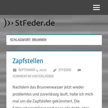
Zum
Inhalt
Menü
StFeder.de
springen
SCHLAGWORT:
BRUNNEN
Zapfstellen
SEPTEMBER 4, 2022
STFEDER
KOMMENTAR HINTERLASSEN
Nachdem das Brunnenwasser jetzt wieder
problemlos und zuverlässig läuft, habe ich mich
mal um die Zapfstellen gekümmert. Die
Schlauchanschlüsse sind zwar alle dicht, aber