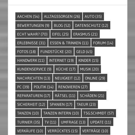
AACHEN
(54)
ALLTAGSSORGEN
(26)
AUTO
(35)
BEWERTUNGEN
(9)
BLOG
(52)
DATENSCHUTZ
(12)
ECHT WAHR?
(70)
EIFEL
(25)
ERASMUS
(21)
ERLEBNISSE
(31)
ESSEN & TRINKEN
(11)
FORUM
(14)
FOTOS
(18)
FUNDSTÜCKE
(20)
GELD
(45)
HANDWERK
(11)
INTERNET
(19)
KINDER
(15)
KUNDENSERVICE
(9)
KÜCHE
(17)
MUSIK
(20)
NACHRICHTEN
(13)
NEUIGKEIT
(12)
ONLINE
(29)
PC
(39)
POLITIK
(14)
RENOVIEREN
(27)
REPARATUREN
(17)
RÄTSEL
(11)
SCHÄDEN
(21)
SICHERHEIT
(12)
SPANIEN
(17)
TAEUR
(23)
TANZEN
(10)
TANZEN INTERN
(10)
TSG.SCHMIDT
(57)
TURNIER
(35)
TV
(11)
UMFRAGE
(13)
UPDATE
(11)
VERKÄUFE
(10)
VERRÜCKTES
(15)
VERTRÄGE
(10)