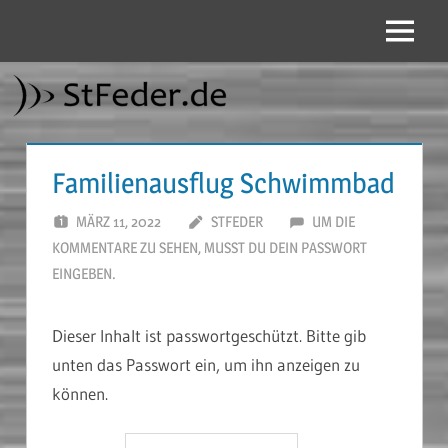
Zum
Inhalt
Menü
StFeder.de
springen
Familienausflug Schwimmbad
MÄRZ 11, 2022
STFEDER
UM DIE
KOMMENTARE ZU SEHEN, MUSST DU DEIN PASSWORT
EINGEBEN.
Dieser Inhalt ist passwortgeschützt. Bitte gib
unten das Passwort ein, um ihn anzeigen zu
können.