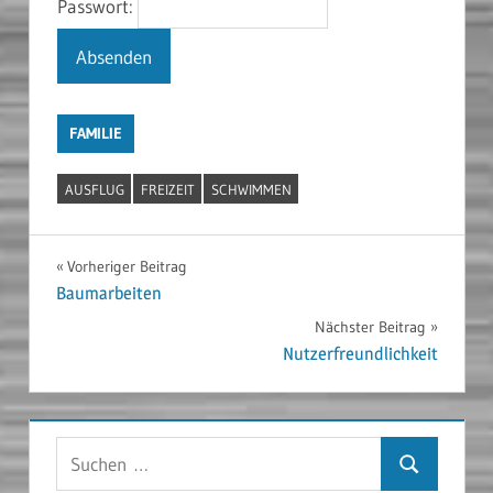
Passwort:
FAMILIE
AUSFLUG
FREIZEIT
SCHWIMMEN
Beitragsnavigation
Vorheriger Beitrag
Baumarbeiten
Nächster Beitrag
Nutzerfreundlichkeit
Suchen
Suchen
nach: