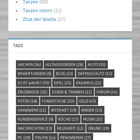
Tanzen
(80)
Tanzen intern
(11)
Zitat der Woche
(27)
TAGS
AACHEN
(54)
ALLTAGSSORGEN
(26)
AUTO
(35)
BEWERTUNGEN
(9)
BLOG
(52)
DATENSCHUTZ
(12)
ECHT WAHR?
(70)
EIFEL
(25)
ERASMUS
(21)
ERLEBNISSE
(31)
ESSEN & TRINKEN
(11)
FORUM
(14)
FOTOS
(18)
FUNDSTÜCKE
(20)
GELD
(45)
HANDWERK
(11)
INTERNET
(19)
KINDER
(15)
KUNDENSERVICE
(9)
KÜCHE
(17)
MUSIK
(20)
NACHRICHTEN
(13)
NEUIGKEIT
(12)
ONLINE
(29)
PC
(39)
POLITIK
(14)
RENOVIEREN
(27)