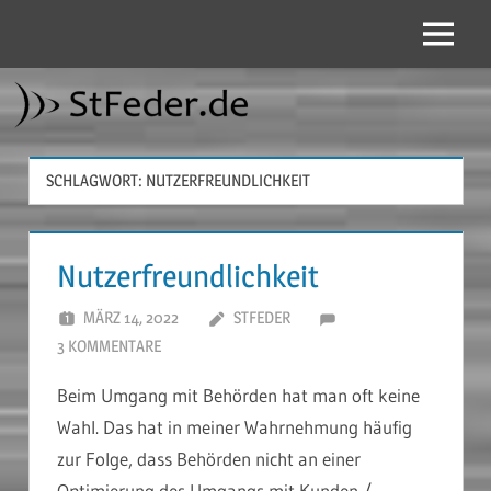
Zum
Inhalt
Menü
StFeder.de
springen
SCHLAGWORT:
NUTZERFREUNDLICHKEIT
Nutzerfreundlichkeit
MÄRZ 14, 2022
STFEDER
3 KOMMENTARE
Beim Umgang mit Behörden hat man oft keine
Wahl. Das hat in meiner Wahrnehmung häufig
zur Folge, dass Behörden nicht an einer
Optimierung des Umgangs mit Kunden /