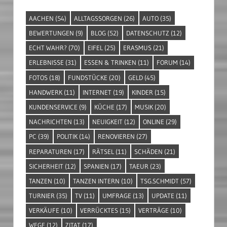
AACHEN
(54)
ALLTAGSSORGEN
(26)
AUTO
(35)
BEWERTUNGEN
(9)
BLOG
(52)
DATENSCHUTZ
(12)
ECHT WAHR?
(70)
EIFEL
(25)
ERASMUS
(21)
ERLEBNISSE
(31)
ESSEN & TRINKEN
(11)
FORUM
(14)
FOTOS
(18)
FUNDSTÜCKE
(20)
GELD
(45)
HANDWERK
(11)
INTERNET
(19)
KINDER
(15)
KUNDENSERVICE
(9)
KÜCHE
(17)
MUSIK
(20)
NACHRICHTEN
(13)
NEUIGKEIT
(12)
ONLINE
(29)
PC
(39)
POLITIK
(14)
RENOVIEREN
(27)
REPARATUREN
(17)
RÄTSEL
(11)
SCHÄDEN
(21)
SICHERHEIT
(12)
SPANIEN
(17)
TAEUR
(23)
TANZEN
(10)
TANZEN INTERN
(10)
TSG.SCHMIDT
(57)
TURNIER
(35)
TV
(11)
UMFRAGE
(13)
UPDATE
(11)
VERKÄUFE
(10)
VERRÜCKTES
(15)
VERTRÄGE
(10)
WEGE
(12)
ZITAT
(17)