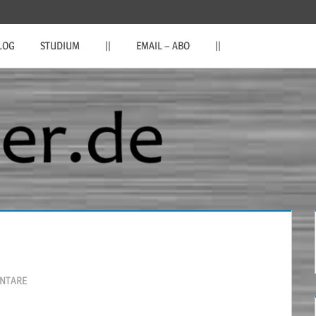
LOG
STUDIUM
||
EMAIL – ABO
||
NTARE