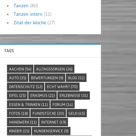
Tanzen
(80)
Tanzen intern
(11)
Zitat der Woche
(27)
TAGS
AACHEN
(54)
ALLTAGSSORGEN
(26)
AUTO
(35)
BEWERTUNGEN
(9)
BLOG
(52)
DATENSCHUTZ
(12)
ECHT WAHR?
(70)
EIFEL
(25)
ERASMUS
(21)
ERLEBNISSE
(31)
ESSEN & TRINKEN
(11)
FORUM
(14)
FOTOS
(18)
FUNDSTÜCKE
(20)
GELD
(45)
HANDWERK
(11)
INTERNET
(19)
KINDER
(15)
KUNDENSERVICE
(9)