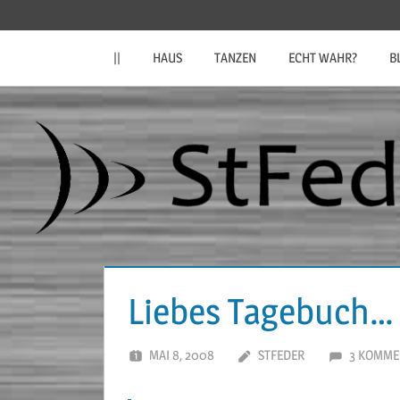
Zum
StFeder.de
Inhalt
||
HAUS
TANZEN
ECHT WAHR?
B
springen
Liebes Tagebuch…
MAI 8, 2008
STFEDER
3 KOMME