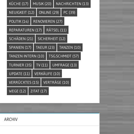
KÜCHE
(17)
MUSIK
(20)
NACHRICHTEN
(13)
NEUIGKEIT
(12)
ONLINE
(29)
PC
(39)
POLITIK
(14)
RENOVIEREN
(27)
REPARATUREN
(17)
RÄTSEL
(11)
SCHÄDEN
(21)
SICHERHEIT
(12)
SPANIEN
(17)
TAEUR
(23)
TANZEN
(10)
TANZEN INTERN
(10)
TSG.SCHMIDT
(57)
TURNIER
(35)
TV
(11)
UMFRAGE
(13)
UPDATE
(11)
VERKÄUFE
(10)
VERRÜCKTES
(15)
VERTRÄGE
(10)
WEGE
(12)
ZITAT
(17)
ARCHIV