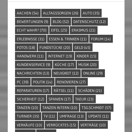
AACHEN
(54)
ALLTAGSSORGEN
(26)
AUTO
(35)
BEWERTUNGEN
(9)
BLOG
(52)
DATENSCHUTZ
(12)
ECHT WAHR?
(70)
EIFEL
(25)
ERASMUS
(21)
ERLEBNISSE
(31)
ESSEN & TRINKEN
(11)
FORUM
(14)
FOTOS
(18)
FUNDSTÜCKE
(20)
GELD
(45)
HANDWERK
(11)
INTERNET
(19)
KINDER
(15)
KUNDENSERVICE
(9)
KÜCHE
(17)
MUSIK
(20)
NACHRICHTEN
(13)
NEUIGKEIT
(12)
ONLINE
(29)
PC
(39)
POLITIK
(14)
RENOVIEREN
(27)
REPARATUREN
(17)
RÄTSEL
(11)
SCHÄDEN
(21)
SICHERHEIT
(12)
SPANIEN
(17)
TAEUR
(23)
TANZEN
(10)
TANZEN INTERN
(10)
TSG.SCHMIDT
(57)
TURNIER
(35)
TV
(11)
UMFRAGE
(13)
UPDATE
(11)
VERKÄUFE
(10)
VERRÜCKTES
(15)
VERTRÄGE
(10)