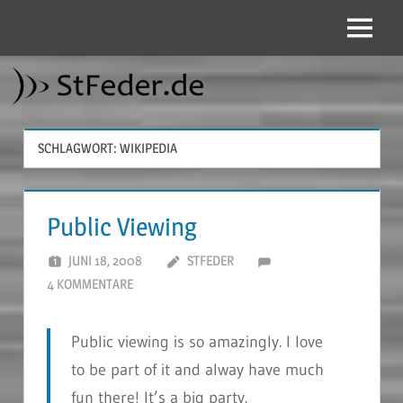
Zum
Inhalt
Menü
StFeder.de
springen
SCHLAGWORT:
WIKIPEDIA
Public Viewing
JUNI 18, 2008
STFEDER
4 KOMMENTARE
Public viewing is so amazingly. I love
to be part of it and alway have much
fun there! It’s a big party.