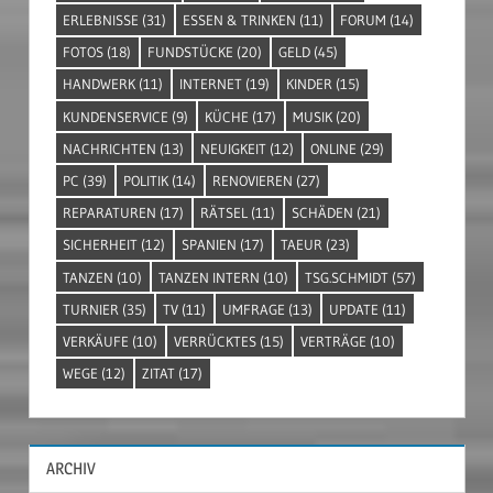
ERLEBNISSE
(31)
ESSEN & TRINKEN
(11)
FORUM
(14)
FOTOS
(18)
FUNDSTÜCKE
(20)
GELD
(45)
HANDWERK
(11)
INTERNET
(19)
KINDER
(15)
KUNDENSERVICE
(9)
KÜCHE
(17)
MUSIK
(20)
NACHRICHTEN
(13)
NEUIGKEIT
(12)
ONLINE
(29)
PC
(39)
POLITIK
(14)
RENOVIEREN
(27)
REPARATUREN
(17)
RÄTSEL
(11)
SCHÄDEN
(21)
SICHERHEIT
(12)
SPANIEN
(17)
TAEUR
(23)
TANZEN
(10)
TANZEN INTERN
(10)
TSG.SCHMIDT
(57)
TURNIER
(35)
TV
(11)
UMFRAGE
(13)
UPDATE
(11)
VERKÄUFE
(10)
VERRÜCKTES
(15)
VERTRÄGE
(10)
WEGE
(12)
ZITAT
(17)
ARCHIV