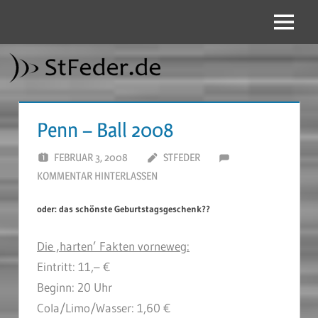
Zum
Inhalt
Menü
StFeder.de
springen
Penn – Ball 2008
FEBRUAR 3, 2008
STFEDER
KOMMENTAR HINTERLASSEN
oder: das schönste Geburtstagsgeschenk??
Die ‚harten’ Fakten vorneweg:
Eintritt: 11,– €
Beginn: 20 Uhr
Cola/Limo/Wasser: 1,60 €