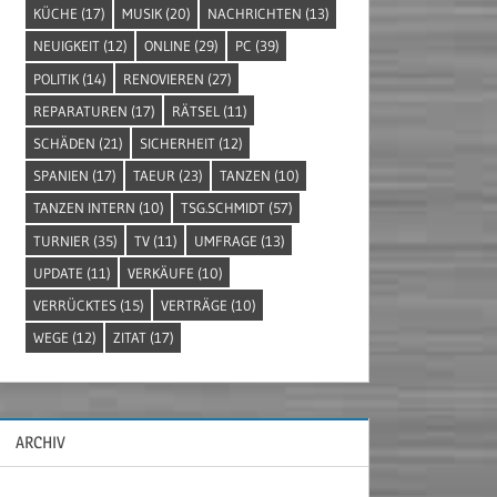
KÜCHE
(17)
MUSIK
(20)
NACHRICHTEN
(13)
NEUIGKEIT
(12)
ONLINE
(29)
PC
(39)
POLITIK
(14)
RENOVIEREN
(27)
REPARATUREN
(17)
RÄTSEL
(11)
SCHÄDEN
(21)
SICHERHEIT
(12)
SPANIEN
(17)
TAEUR
(23)
TANZEN
(10)
TANZEN INTERN
(10)
TSG.SCHMIDT
(57)
TURNIER
(35)
TV
(11)
UMFRAGE
(13)
UPDATE
(11)
VERKÄUFE
(10)
VERRÜCKTES
(15)
VERTRÄGE
(10)
WEGE
(12)
ZITAT
(17)
ARCHIV