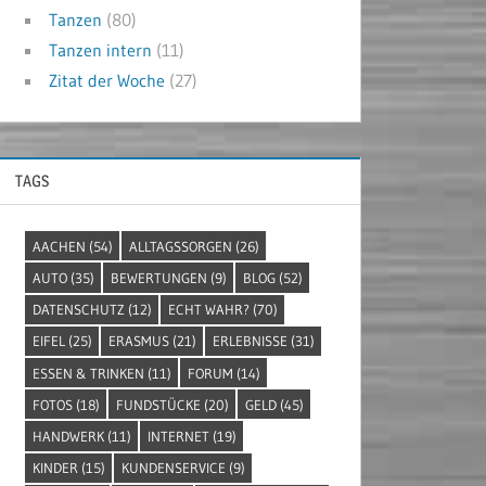
Tanzen
(80)
Tanzen intern
(11)
Zitat der Woche
(27)
TAGS
AACHEN
(54)
ALLTAGSSORGEN
(26)
AUTO
(35)
BEWERTUNGEN
(9)
BLOG
(52)
DATENSCHUTZ
(12)
ECHT WAHR?
(70)
EIFEL
(25)
ERASMUS
(21)
ERLEBNISSE
(31)
ESSEN & TRINKEN
(11)
FORUM
(14)
FOTOS
(18)
FUNDSTÜCKE
(20)
GELD
(45)
HANDWERK
(11)
INTERNET
(19)
KINDER
(15)
KUNDENSERVICE
(9)