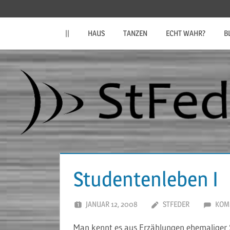
Zum
StFeder.de
Inhalt
||
HAUS
TANZEN
ECHT WAHR?
B
springen
Studentenleben I
JANUAR 12, 2008
STFEDER
KOM
Man kennt es aus Erzählungen ehemaliger S