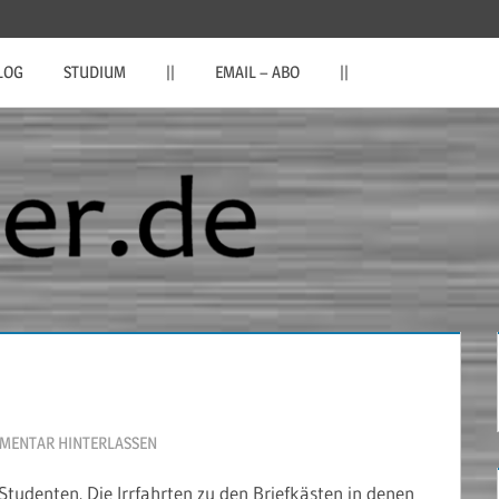
LOG
STUDIUM
||
EMAIL – ABO
||
MENTAR HINTERLASSEN
tudenten. Die Irrfahrten zu den Briefkästen in denen