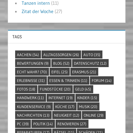
Tanzen intern
(11)
Zitat der Woche
(27)
TAGS
AACHEN
(54)
ALLTAGSSORGEN
(26)
AUTO
(35)
BEWERTUNGEN
(9)
BLOG
(52)
DATENSCHUTZ
(12)
ECHT WAHR?
(70)
EIFEL
(25)
ERASMUS
(21)
ERLEBNISSE
(31)
ESSEN & TRINKEN
(11)
FORUM
(14)
FOTOS
(18)
FUNDSTÜCKE
(20)
GELD
(45)
HANDWERK
(11)
INTERNET
(19)
KINDER
(15)
KUNDENSERVICE
(9)
KÜCHE
(17)
MUSIK
(20)
NACHRICHTEN
(13)
NEUIGKEIT
(12)
ONLINE
(29)
PC
(39)
POLITIK
(14)
RENOVIEREN
(27)
REPARATUREN
(17)
RÄTSEL
(11)
SCHÄDEN
(21)