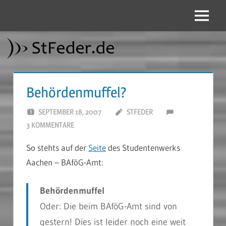
Zum
Inhalt
Menü
StFeder.de
springen
Behördenmuffel?
SEPTEMBER 18, 2007
STFEDER
3 KOMMENTARE
So stehts auf der
Seite
des Studentenwerks
Aachen – BAföG-Amt:
Behördenmuffel
Oder: Die beim BAföG-Amt sind von
gestern! Dies ist leider noch eine weit