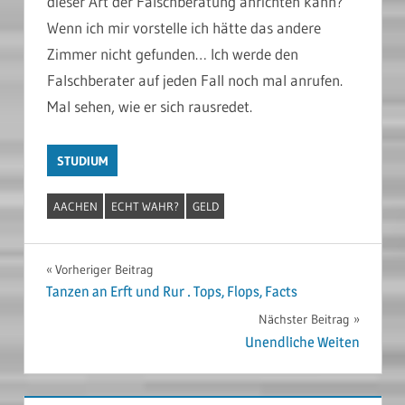
dieser Art der Falschberatung anrichten kann?
Wenn ich mir vorstelle ich hätte das andere
Zimmer nicht gefunden… Ich werde den
Falschberater auf jeden Fall noch mal anrufen.
Mal sehen, wie er sich rausredet.
STUDIUM
AACHEN
ECHT WAHR?
GELD
Beitragsnavigation
Vorheriger Beitrag
Tanzen an Erft und Rur . Tops, Flops, Facts
Nächster Beitrag
Unendliche Weiten