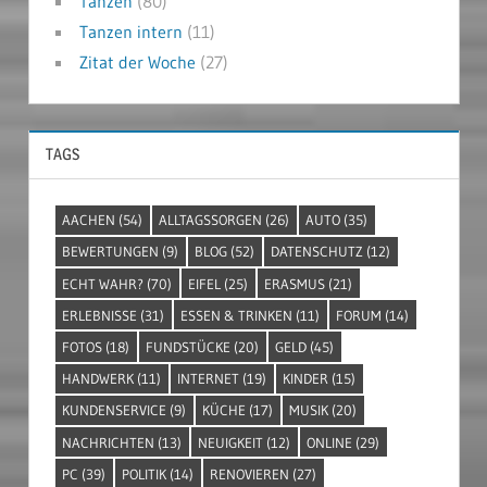
Tanzen
(80)
Tanzen intern
(11)
Zitat der Woche
(27)
TAGS
AACHEN
(54)
ALLTAGSSORGEN
(26)
AUTO
(35)
BEWERTUNGEN
(9)
BLOG
(52)
DATENSCHUTZ
(12)
ECHT WAHR?
(70)
EIFEL
(25)
ERASMUS
(21)
ERLEBNISSE
(31)
ESSEN & TRINKEN
(11)
FORUM
(14)
FOTOS
(18)
FUNDSTÜCKE
(20)
GELD
(45)
HANDWERK
(11)
INTERNET
(19)
KINDER
(15)
KUNDENSERVICE
(9)
KÜCHE
(17)
MUSIK
(20)
NACHRICHTEN
(13)
NEUIGKEIT
(12)
ONLINE
(29)
PC
(39)
POLITIK
(14)
RENOVIEREN
(27)