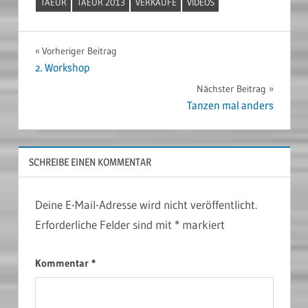
TAEUR
TAEUR 2013
VERKÄUFE
VIDEOS
Beitragsnavigation
Vorheriger Beitrag
2. Workshop
Nächster Beitrag
Tanzen mal anders
SCHREIBE EINEN KOMMENTAR
Deine E-Mail-Adresse wird nicht veröffentlicht.
Erforderliche Felder sind mit
*
markiert
Kommentar
*