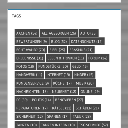
TAGS
AACHEN
(54)
ALLTAGSSORGEN
(26)
AUTO
(35)
BEWERTUNGEN
(9)
BLOG
(52)
DATENSCHUTZ
(12)
ECHT WAHR?
(70)
EIFEL
(25)
ERASMUS
(21)
ERLEBNISSE
(31)
ESSEN & TRINKEN
(11)
FORUM
(14)
FOTOS
(18)
FUNDSTÜCKE
(20)
GELD
(45)
HANDWERK
(11)
INTERNET
(19)
KINDER
(15)
KUNDENSERVICE
(9)
KÜCHE
(17)
MUSIK
(20)
NACHRICHTEN
(13)
NEUIGKEIT
(12)
ONLINE
(29)
PC
(39)
POLITIK
(14)
RENOVIEREN
(27)
REPARATUREN
(17)
RÄTSEL
(11)
SCHÄDEN
(21)
SICHERHEIT
(12)
SPANIEN
(17)
TAEUR
(23)
TANZEN
(10)
TANZEN INTERN
(10)
TSG.SCHMIDT
(57)