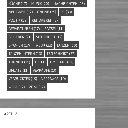
KÜCHE
(17)
MUSIK
(20)
NACHRICHTEN
(13)
NEUIGKEIT
(12)
ONLINE
(29)
PC
(39)
POLITIK
(14)
RENOVIEREN
(27)
REPARATUREN
(17)
RÄTSEL
(11)
SCHÄDEN
(21)
SICHERHEIT
(12)
SPANIEN
(17)
TAEUR
(23)
TANZEN
(10)
TANZEN INTERN
(10)
TSG.SCHMIDT
(57)
TURNIER
(35)
TV
(11)
UMFRAGE
(13)
UPDATE
(11)
VERKÄUFE
(10)
VERRÜCKTES
(15)
VERTRÄGE
(10)
WEGE
(12)
ZITAT
(17)
ARCHIV