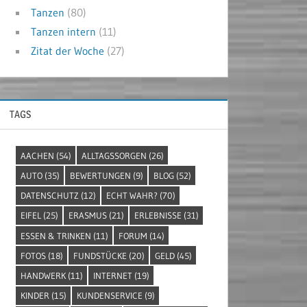
Tanzen
(80)
Tanzen intern
(11)
Zitat der Woche
(27)
TAGS
AACHEN
(54)
ALLTAGSSORGEN
(26)
AUTO
(35)
BEWERTUNGEN
(9)
BLOG
(52)
DATENSCHUTZ
(12)
ECHT WAHR?
(70)
EIFEL
(25)
ERASMUS
(21)
ERLEBNISSE
(31)
ESSEN & TRINKEN
(11)
FORUM
(14)
FOTOS
(18)
FUNDSTÜCKE
(20)
GELD
(45)
HANDWERK
(11)
INTERNET
(19)
KINDER
(15)
KUNDENSERVICE
(9)