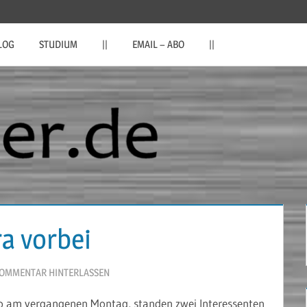
LOG
STUDIUM
||
EMAIL – ABO
||
a vorbei
OMMENTAR HINTERLASSEN
o am vergangenen Montag, standen zwei Interessenten