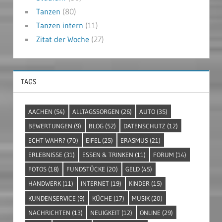
Tanzen
(80)
Tanzen intern
(11)
Zitat der Woche
(27)
TAGS
AACHEN
(54)
ALLTAGSSORGEN
(26)
AUTO
(35)
BEWERTUNGEN
(9)
BLOG
(52)
DATENSCHUTZ
(12)
ECHT WAHR?
(70)
EIFEL
(25)
ERASMUS
(21)
ERLEBNISSE
(31)
ESSEN & TRINKEN
(11)
FORUM
(14)
FOTOS
(18)
FUNDSTÜCKE
(20)
GELD
(45)
HANDWERK
(11)
INTERNET
(19)
KINDER
(15)
KUNDENSERVICE
(9)
KÜCHE
(17)
MUSIK
(20)
NACHRICHTEN
(13)
NEUIGKEIT
(12)
ONLINE
(29)