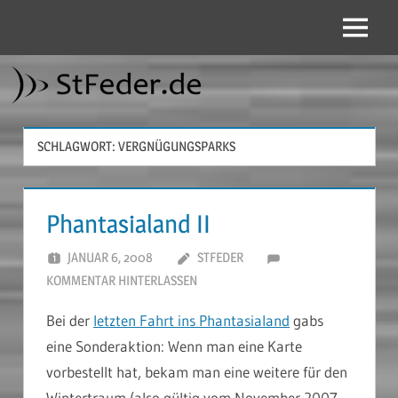
Zum
Inhalt
Menü
StFeder.de
springen
SCHLAGWORT:
VERGNÜGUNGSPARKS
Phantasialand II
JANUAR 6, 2008
STFEDER
KOMMENTAR HINTERLASSEN
Bei der
letzten Fahrt ins Phantasialand
gabs
eine Sonderaktion: Wenn man eine Karte
vorbestellt hat, bekam man eine weitere für den
Wintertraum (also gültig vom November 2007